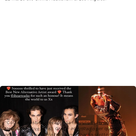
Foto Instagram @maneskinofficial
Il messaggio dopo la vittoria
"Così entusiasti di aver appena ricevuto il premio di Best 
New Alternative Artist. Grazie 
iHeartRadio
 per questo 
onore. Per noi significa tantissimo", hanno scritto nelle 