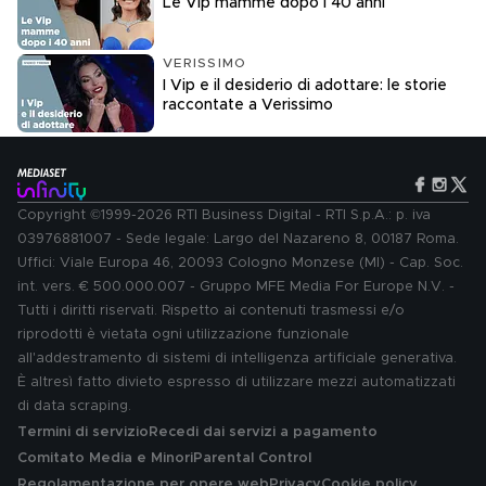
Le Vip mamme dopo i 40 anni
VERISSIMO
I Vip e il desiderio di adottare: le storie
raccontate a Verissimo
Copyright ©1999-2026 RTI Business Digital - RTI S.p.A.: p. iva
03976881007 - Sede legale: Largo del Nazareno 8, 00187 Roma.
Uffici: Viale Europa 46, 20093 Cologno Monzese (MI) - Cap. Soc.
int. vers. € 500.000.007 - Gruppo MFE Media For Europe N.V. -
Tutti i diritti riservati. Rispetto ai contenuti trasmessi e/o
riprodotti è vietata ogni utilizzazione funzionale
all'addestramento di sistemi di intelligenza artificiale generativa.
È altresì fatto divieto espresso di utilizzare mezzi automatizzati
di data scraping.
Termini di servizio
Recedi dai servizi a pagamento
Comitato Media e Minori
Parental Control
Regolamentazione per opere web
Privacy
Cookie policy