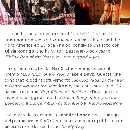
storie su Instagram - aggiungendo alcuni cuori, a corredo 
di un loro scatto con il premio - i 
Maneskin
, che nel coso 
dell'evento si sono esibiti con una coinvolgente 
performance dei loro brani 
Beggin 
e
 I wanna be your slave
.
 La band - che a breve inizierà il 
Loud Kids Tour
, un tour 
internazionale che sarà composto da ben 48 concerti fra 
Nord America ed Europa - ha poi condiviso una foto con 
Olivia Rodrigo
, che ha vinto il 
Best New Pop Artist
 e il 
TikTok Bop of the Year 
con il brano 
good 4 you.
 Tra gli altri vincitori 
Lil Nas X
,
che si è aggiudicato il 
premio 
Male Artist of the Year
, 
Drake 
e 
David Guetta
, che 
sono stati eletti rispettivamente 
Hip-Hop Artist of the Year 
e 
Dance Artist of the Year
, 
Adele
, che con il suo album 
30 
ha vinto il premio 
Pop Album of the Year
, e 
Dua Lipa 
che, 
invece, si è aggiudicata due premi: 
Song of the year
 per 
Levitating
 e 
Dance Album of the Year
 per 
Future Nostalgia
.
 Nel corso della cerimonia 
Jennifer Lopez
 è stata insignita 
del premio 
iHeartRadio Icon
, incantando poi il pubblico con 
un'esibizione del suo brano 
On My Way.