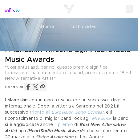
Home
Tutti i video
MUSICA
23 MARZO 2022
I Maneskin vincono agli iHeartRadio
Music Awards
"Così entusiasti, per noi questo premio significa
tantissimo", ha commentato la band, premiata come "Best
New Alternative Artist"
Condividi:
I 
Maneskin
 continuano a riscuotere un successo a livello 
internazionale. Dopo la vittoria a Sanremo nel 2021, il 
successivo 
trionfo all'
Eurovision Song Contest
, e il 
riconoscimento di miglior band rock agli 
Mtv Ema
, la band 
si è aggiudicata anche 
il premio
 di 
Best New Alternative 
Artist
agli 
iHeartRadio Music Awards
, che si sono tenuti il 
22 marzo allo 
Shrine Auditorium
 di Los Angeles.