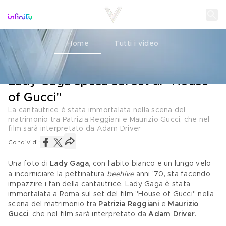
Home
Tutti i video
IL FILM
09 APRILE 2021
Lady Gaga sposa sul set di "House
of Gucci"
La cantautrice è stata immortalata nella scena del
matrimonio tra Patrizia Reggiani e Maurizio Gucci, che nel
film sarà interpretato da Adam Driver
Condividi:
Una foto di 
Lady Gaga,
 con l'abito bianco e un lungo velo 
a incorniciare la pettinatura 
beehive
 anni '70, sta facendo 
impazzire i fan della cantautrice. Lady Gaga è stata 
immortalata a Roma sul set del film "House of Gucci" nella 
scena del matrimonio tra 
Patrizia Reggiani
 e 
Maurizio 
Gucci
, che nel film sarà interpretato da 
Adam Driver
.