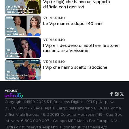
Vip (e figli) che hanno un rapporto
difficile con i genitori
VERISSIMO
Le Vip mamme dopo i 40 anni
VERISSIMO
I Vip e il desiderio di adottare: le storie
raccontate a Verissimo
VERISSIMO
I Vip che hanno scelto l'adozione
Copyright ©1999-2026 RTI Business Digital - RTI S.p.A.: p. iva
03976881007 - Sede legale: Largo del Nazareno 8, 00187 Roma.
Uffici: Viale Europa 46, 20093 Cologno Monzese (MI) - Cap. Soc.
int. vers. € 500.000.007 - Gruppo MFE Media For Europe N.V. -
Tutti i diritti riservati. Rispetto ai contenuti trasmessi e/o