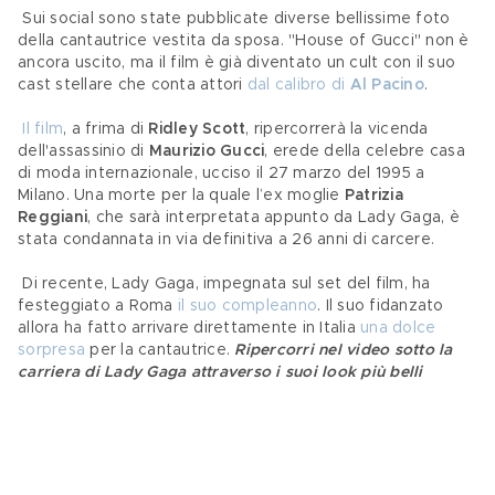
 Sui social sono state pubblicate diverse bellissime foto 
della cantautrice vestita da sposa. "House of Gucci" non è 
ancora uscito, ma il film è già diventato un cult con il suo 
cast stellare che conta attori 
dal calibro di 
Al Pacino
.
Il film
, a frima di 
Ridley Scott
, ripercorrerà la vicenda 
dell'assassinio di 
Maurizio Gucci
, erede della celebre casa 
di moda internazionale, ucciso il 27 marzo del 1995 a 
Milano. Una morte per la quale l’ex moglie 
Patrizia 
Reggiani
, che sarà interpretata appunto da Lady Gaga, è 
stata condannata in via definitiva a 26 anni di carcere.
 Di recente, Lady Gaga, impegnata sul set del film, ha 
festeggiato a Roma 
il suo compleanno
. Il suo fidanzato 
allora ha fatto arrivare direttamente in Italia 
una dolce 
sorpresa
 per la cantautrice. 
Ripercorri nel video sotto la 
carriera di Lady Gaga attraverso i suoi look più belli