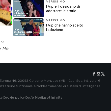
VERISSIMO
I Vip e il desiderio di
n'ala 
adottare: le storie
e alla 
raccontate a
Verissimo
VERISSIMO
atto 
I Vip che hanno scelto
l'adozione
e Me 
e Europa 46, 20093 Cologno Monzese (MI) - Cap. Soc. int. vers. €
lizzazione funzionale all'addestramento di sistemi di intelligenza
cy
Cookie policy
Cos'è Mediaset Infinity