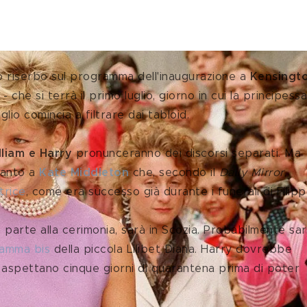
mo riserbo sul programma dell'inaugurazione a 
Kensingt
 - che si terrà il primo luglio, giorno in cui la principessa
io comincia a filtrare dai tabloid.
lliam e Harry 
pronunceranno dei discorsi separati. Ma 
anto a 
Kate Middleton
 che, secondo il 
Daily Mirror
, 
trice
, come era successo già durante i funerali di Filipp
amma bis
 della piccola Lilibet Diana. Harry dovrebbe 
lo aspettano cinque giorni di quarantena prima di poter 