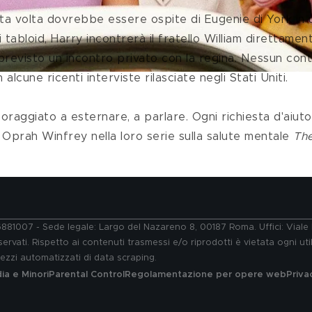
ta volta dovrebbe essere ospite di Eugenie di York in u
bloid, Harry incontrerà il fratello William direttament
evisto un incontro privato con la regina. Nessun cont
alcune ricenti interviste rilasciate negli Stati Uniti. 
 Oprah Winfrey nella loro serie sulla salute mentale 
Th
76881007 - Sede legale: Largo del Nazareno 8, 00187 Roma. Uffici: Vial
ervati. Rispetto ai contenuti trasmessi e/o riprodotti è vietata ogni uti
 mezzi automatizzati di data scraping.
a e Minori
Parental Control
Regolamentazione per opere web
Priva