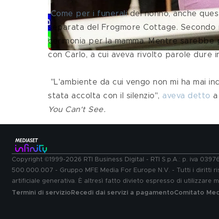
Come per i funerali
 del nonno, anche ques
separata del Frogmore Cottage. Secondo i ta
cerimonia per la mamma. Mentre sarebbe pr
con Carlo, a cui aveva rivolto parole dure in 
 "L'ambiente da cui vengo non mi ha mai incoraggiato a esternare, a parlare. Ogni richiesta d'aiuto è 
stata accolta con il silenzio", 
aveva detto
 a
You Can't See.
Copyright ©1999-2026 RTI Business Digital - RTI S.p.A.: p. iva 039
500.000.007 - Gruppo MFE Media For Europe N.V. - Tutti i diritti ris
artificiale generativa. È altresì fatto divieto espresso di utilizzare
Termini di servizio
Recedi dai servizi a pagamento
Comitato Medi