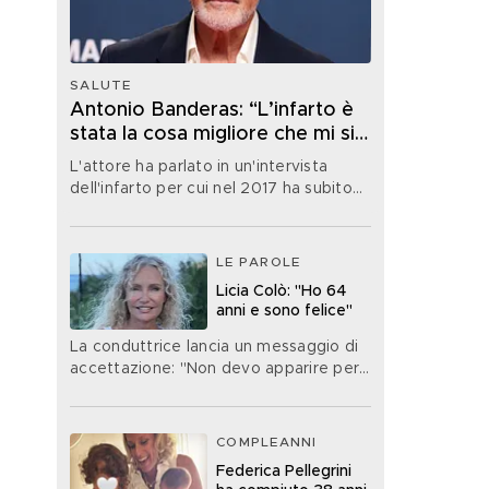
SALUTE
Antonio Banderas: “L’infarto è
stata la cosa migliore che mi sia
mai capitata nella vita”
L'attore ha parlato in un'intervista
dell'infarto per cui nel 2017 ha subito
un'operazione
LE PAROLE
Licia Colò: "Ho 64
anni e sono felice"
La conduttrice lancia un messaggio di
accettazione: "Non devo apparire per
forza di un'età che non ho"
COMPLEANNI
Federica Pellegrini