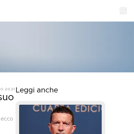
Leggi anche
O 2021
 suo
: ecco