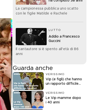
ha compiuto 38 anni
La campionessa pubblica uno scatto
con le figlie Matilde e Rachele
on 
LUTTO
 
Addio a Francesco
Guccini
Il cantautore si è spento all'età di 86
anni
Guarda anche
o.
VERISSIMO
Vip (e figli) che hanno
un rapporto difficile
con i genitori
VERISSIMO
Le Vip mamme dopo
i 40 anni