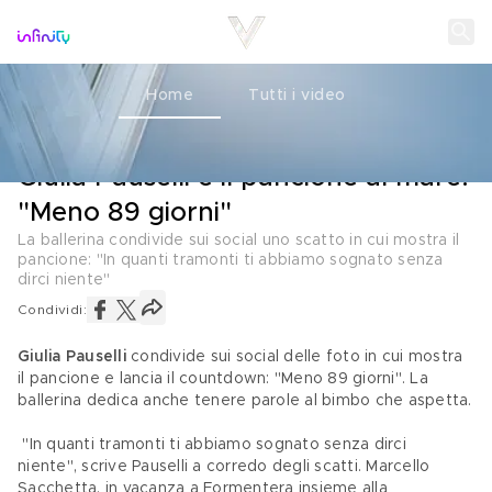
Home
Tutti i video
MATERNITÀ
06 GIUGNO 2022
Giulia Pauselli e il pancione al mare:
"Meno 89 giorni"
La ballerina condivide sui social uno scatto in cui mostra il
pancione: "In quanti tramonti ti abbiamo sognato senza
dirci niente"
Condividi:
Giulia Pauselli
 condivide sui social delle foto in cui mostra 
il pancione e lancia il countdown: "Meno 89 giorni". La 
ballerina dedica anche tenere parole al bimbo che aspetta.
 "In quanti tramonti ti abbiamo sognato senza dirci 
niente", scrive Pauselli a corredo degli scatti. Marcello 
Sacchetta, in vacanza a Formentera insieme alla 