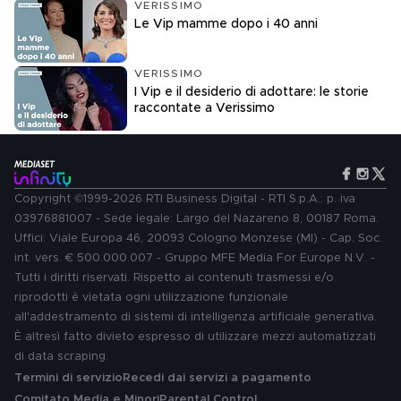
VERISSIMO
Le Vip mamme dopo i 40 anni
VERISSIMO
I Vip e il desiderio di adottare: le storie
raccontate a Verissimo
Copyright ©1999-2026 RTI Business Digital - RTI S.p.A.: p. iva
03976881007 - Sede legale: Largo del Nazareno 8, 00187 Roma.
Uffici: Viale Europa 46, 20093 Cologno Monzese (MI) - Cap. Soc.
int. vers. € 500.000.007 - Gruppo MFE Media For Europe N.V. -
Tutti i diritti riservati. Rispetto ai contenuti trasmessi e/o
riprodotti è vietata ogni utilizzazione funzionale
all'addestramento di sistemi di intelligenza artificiale generativa.
È altresì fatto divieto espresso di utilizzare mezzi automatizzati
di data scraping.
Termini di servizio
Recedi dai servizi a pagamento
Comitato Media e Minori
Parental Control