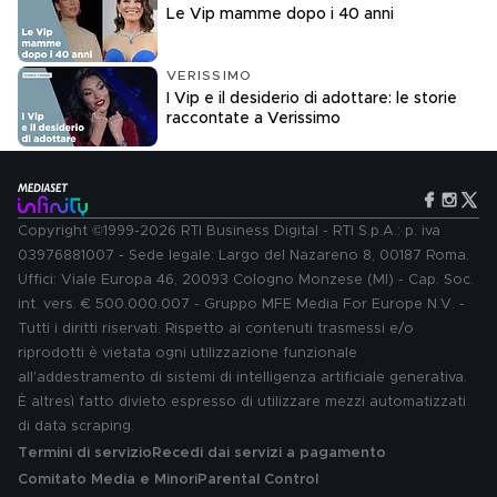
Le Vip mamme dopo i 40 anni
VERISSIMO
I Vip e il desiderio di adottare: le storie
raccontate a Verissimo
Copyright ©1999-2026 RTI Business Digital - RTI S.p.A.: p. iva
03976881007 - Sede legale: Largo del Nazareno 8, 00187 Roma.
Uffici: Viale Europa 46, 20093 Cologno Monzese (MI) - Cap. Soc.
int. vers. € 500.000.007 - Gruppo MFE Media For Europe N.V. -
Tutti i diritti riservati. Rispetto ai contenuti trasmessi e/o
riprodotti è vietata ogni utilizzazione funzionale
all'addestramento di sistemi di intelligenza artificiale generativa.
È altresì fatto divieto espresso di utilizzare mezzi automatizzati
di data scraping.
Termini di servizio
Recedi dai servizi a pagamento
Comitato Media e Minori
Parental Control