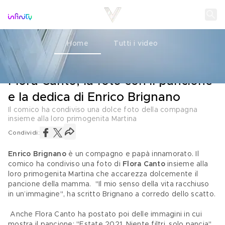
Home
Tutti i video
AMORE
21 GIUGNO 2021
Flora Canto, la foto con il pancione
e la dedica di Enrico Brignano
Il comico ha condiviso una dolce foto della compagna
insieme alla loro primogenita Martina
Condividi:
Enrico Brignano
 è un compagno e papà innamorato. Il 
comico ha condiviso una foto di
 Flora Canto
 insieme alla 
loro primogenita Martina che accarezza dolcemente il 
pancione della mamma.  "Il mio senso della vita racchiuso 
in un’immagine", ha scritto Brignano a corredo dello scatto.
 Anche Flora Canto ha postato poi delle immagini in cui 
mostra il pancione: "Estate 2021. Niente filtri, solo pancia". 