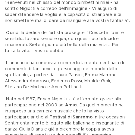
"Benvenuti nel chiasso del mondo bimbettini miei - ha 
scritto Nigiotti a corredo dell'immagine - Vi auguro di 
saper difendere la voglia e la capacità di straripare e di 
non smettere mai di dare da mangiare alla vostra fantasia".
 Quindi la dedica dell'artista prosegue: "Crescete liberi e 
sensibili... Io sarò sempre qua, con questi occhi lucidi e 
innamorati. Siete il giorno più bello della mia vita … Per 
tutta la vita. Il vostro babbo"
 L'annuncio ha conquistato immediatamente centinaia di 
commenti di fan, amici e personaggi del mondo dello 
spettacolo, a partire da Laura Pausini, Emma Marrone, 
Alessandra Amoroso, Federico Rossi, Matilde Gioli, 
Stefano De Martino e Anna Pettinelli.
 Nato nel 1987, Enrico Nigiotti si è affermato grazie alla 
partecipazione nel 2009 ad 
Amici
. Da quel momento ha 
intrapreso una carriera musicale che lo ha visto 
partecipare anche al 
Festival di Sanremo
 in tre occasioni. 
Sentimentalmente è legato alla ballerina e insegnante di 
danza Giulia Diana e già a dicembre la coppia aveva 