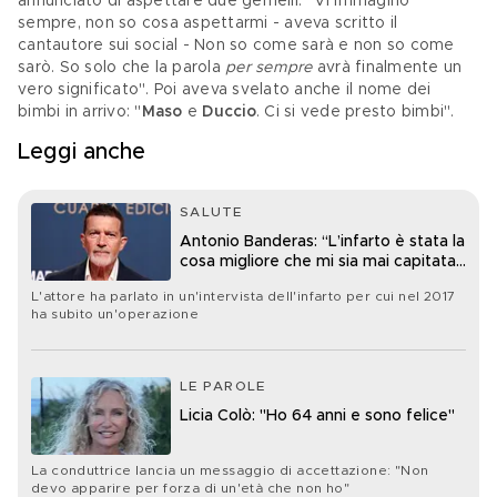
annunciato di aspettare due gemelli. "Vi immagino 
sempre, non so cosa aspettarmi - aveva scritto il 
cantautore sui social - Non so come sarà e non so come 
sarò. So solo che la parola 
per sempre
 avrà finalmente un 
vero significato". Poi aveva svelato anche il nome dei 
bimbi in arrivo: "
Maso 
e 
Duccio
. Ci si vede presto bimbi".
Leggi anche
SALUTE
Antonio Banderas: “L’infarto è stata la
cosa migliore che mi sia mai capitata
nella vita”
L'attore ha parlato in un'intervista dell'infarto per cui nel 2017
ha subito un'operazione
LE PAROLE
Licia Colò: "Ho 64 anni e sono felice"
La conduttrice lancia un messaggio di accettazione: "Non
devo apparire per forza di un'età che non ho"