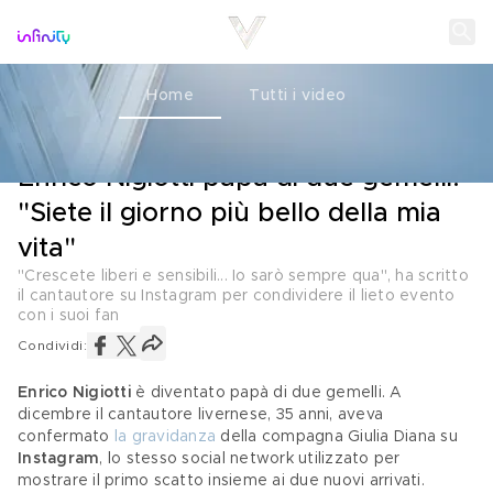
Home
Tutti i video
L'ANNUNCIO
13 MARZO 2023
Enrico Nigiotti papà di due gemelli:
"Siete il giorno più bello della mia
vita"
"Crescete liberi e sensibili... Io sarò sempre qua", ha scritto
il cantautore su Instagram per condividere il lieto evento
con i suoi fan
Condividi:
Enrico Nigiotti
 è diventato papà di due gemelli. A 
dicembre il cantautore livernese, 35 anni, aveva 
confermato 
la gravidanza
 della compagna Giulia Diana su 
Instagram
, lo stesso social network utilizzato per 
mostrare il primo scatto insieme ai due nuovi arrivati. 