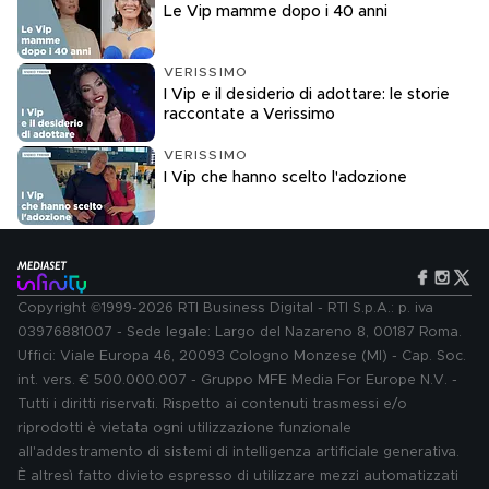
Le Vip mamme dopo i 40 anni
VERISSIMO
I Vip e il desiderio di adottare: le storie
raccontate a Verissimo
VERISSIMO
I Vip che hanno scelto l'adozione
Copyright ©1999-2026 RTI Business Digital - RTI S.p.A.: p. iva
03976881007 - Sede legale: Largo del Nazareno 8, 00187 Roma.
Uffici: Viale Europa 46, 20093 Cologno Monzese (MI) - Cap. Soc.
int. vers. € 500.000.007 - Gruppo MFE Media For Europe N.V. -
Tutti i diritti riservati. Rispetto ai contenuti trasmessi e/o
riprodotti è vietata ogni utilizzazione funzionale
all'addestramento di sistemi di intelligenza artificiale generativa.
È altresì fatto divieto espresso di utilizzare mezzi automatizzati