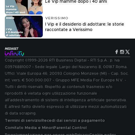
Le Vip mamme dopo i 40 anni
VERISSIMO
I Vip e il desiderio di adottare: le storie
raccontate a Verissimo
Copyright ©1999-2026 RTI Business Digital - RTI S.p.A.: p. iva
03976881007 - Sede legale: Largo del Nazareno 8, 00187 Roma.
Uffici: Viale Europa 46, 20093 Cologno Monzese (MI) - Cap. Soc.
int. vers. € 500.000.007 - Gruppo MFE Media For Europe N.V. -
Tutti i diritti riservati. Rispetto ai contenuti trasmessi e/o
riprodotti è vietata ogni utilizzazione funzionale
all'addestramento di sistemi di intelligenza artificiale generativa.
È altresì fatto divieto espresso di utilizzare mezzi automatizzati
di data scraping.
Termini di servizio
Recedi dai servizi a pagamento
Comitato Media e Minori
Parental Control