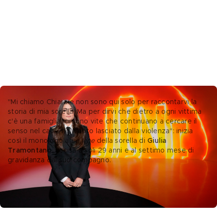
"Mi chiamo Chiara e non sono qui solo per raccontarvi la 
storia di mia sorella. Ma per dirvi che dietro a ogni vittima 
c'è una famiglia, ci sono vite che continuano a cercare il 
senso nel caos, nel vuoto lasciato dalla violenza": inizia 
così il monologo a
 Le Iene
 della sorella di
 Giulia 
Tramontano, 
uccisa a soli 29 anni e al settimo mese di 
gravidanza dal suo compagno. 