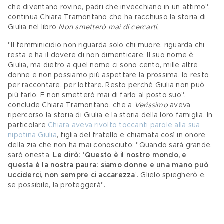
che diventano rovine, padri che invecchiano in un attimo", 
continua Chiara Tramontano che ha racchiuso la storia di 
Giulia nel libro 
Non smetterò mai di cercarti.
"Il femminicidio non riguarda solo chi muore, riguarda chi 
resta e ha il dovere di non dimenticare. Il suo nome è 
Giulia, ma dietro a quel nome ci sono cento, mille altre 
donne e non possiamo più aspettare la prossima. Io resto 
per raccontare, per lottare. Resto perché Giulia non può 
più farlo. E non smetterò mai di farlo al posto suo", 
conclude Chiara Tramontano, che a
 Verissimo
 aveva 
ripercorso la storia di Giulia e la storia della loro famiglia. In 
particolare 
Chiara aveva rivolto toccanti parole alla sua 
nipotina Giulia
, figlia del fratello e chiamata così in onore 
della zia che non ha mai conosciuto: "Quando sarà grande, 
sarò onesta. 
Le dirò: 'Questo è il nostro mondo, e 
questa è la nostra paura: siamo donne e una mano può 
ucciderci, non sempre ci accarezza
'. Glielo spiegherò e, 
se possibile, la proteggerà".