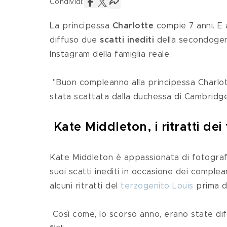
Condividi:
La principessa 
Charlotte
 compie 7 anni. E 
diffuso due 
scatti inediti 
della secondogeni
Instagram della famiglia reale.
 "Buon compleanno alla principessa Charlotte", hanno scritto dalla royal family, spiegando che la foto è 
stata scattata dalla duchessa di Cambridge
Kate Middleton, i ritratti dei f
Kate Middleton è appassionata di fotografi
suoi scatti inediti in occasione dei complea
alcuni ritratti del 
terzogenito Louis
 prima 
 Così come, lo scorso anno, erano state diffuse le foto di mamma Kate per i compleanni di tutti e tre i 