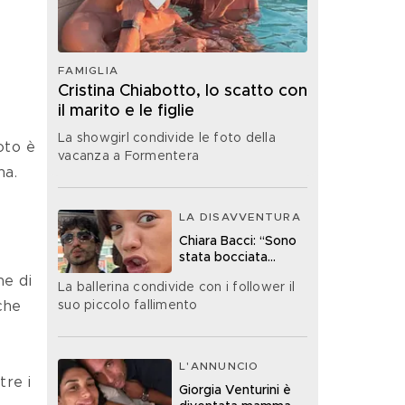
 
FAMIGLIA
Cristina Chiabotto, lo scatto con
il marito e le figlie
La showgirl condivide le foto della
vacanza a Formentera
na.
LA DISAVVENTURA
Chiara Bacci: “Sono
stata bocciata
all’esame della
e di 
La ballerina condivide con i follower il
patente”
suo piccolo fallimento
che 
L'ANNUNCIO
Giorgia Venturini è