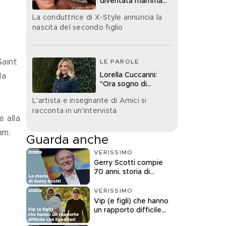
diventata mamma
bis
La conduttrice di X-Style annuncia la
nascita del secondo figlio
aint 
LE PAROLE
Lorella Cuccarini:
la 
"Ora sogno di
diventare nonna"
L'artista e insegnante di Amici si
racconta in un'intervista
 alla 
am.
Guarda anche
VERISSIMO
Gerry Scotti compie
70 anni, storia di
un'icona della tv
VERISSIMO
Vip (e figli) che hanno
un rapporto difficile
con i genitori