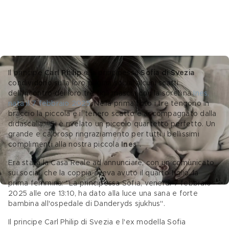
Il principe 
Carl Philip 
e la principessa 
Sofia di Svezia
condividono sulla loro pagina social alcuni scatti 
dell'incontro dei loro tre figli maschi con la sorellina 
Ines, 
nata il 7 febbraio 2025
. Nella prima foto i tre tengono in 
braccio la piccola e il tenero scatto è accompagnato dalla 
didascalia: "Si è rivelato un piccolo quartetto perfetto. Un 
grande e caloroso ringraziamento per tutti i bellissimi 
complimenti alla nostra piccola 
Ines
".
Era stata la Casa Reale ad annunciare, con un comunicato 
sui social, che la coppia aveva avuto il quarto figlio, la 
prima femmina: "La principessa Sofia, venerdì 7 febbraio 
2025 alle ore 13:10, ha dato alla luce una sana e forte 
bambina all'ospedale di Danderyds sjukhus".
Il principe Carl Philip di Svezia e l'ex modella Sofia 