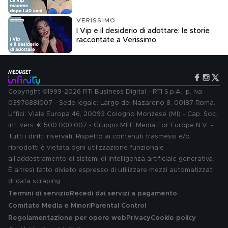
VERISSIMO
I Vip e il desiderio di adottare: le storie
raccontate a Verissimo
Copyright ©1999-2026 RTI Business Digital - RTI S.p.A.: p. iva
03976881007 - Sede legale: Largo del Nazareno 8, 00187 Roma.
Uffici: Viale Europa 46, 20093 Cologno Monzese (MI) - Cap. Soc.
int. vers. € 500.000.007 - Gruppo MFE Media For Europe N.V. -
Tutti i diritti riservati. Rispetto ai contenuti trasmessi e/o
riprodotti è vietata ogni utilizzazione funzionale
all'addestramento di sistemi di intelligenza artificiale generativa.
È altresì fatto divieto espresso di utilizzare mezzi automatizzati
di data scraping.
Termini di servizio
Recedi dai servizi a pagamento
Comitato Media e Minori
Parental Control
Regolamentazione per opere web
Privacy
Cookie policy