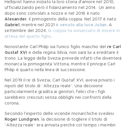
Hellqvist hanno iniziato la loro storia d'amore nel 2010, 
ufficializzando però il fidanzamento nel 2014.  Un anno 
dopo sono convolati a nozze e nel 2016 è nato 
Alexander
, il primogenito della coppia. Nel 2017 è nato 
Gabriel
, mentre nel 2021 
è venuto alla luce Julian
. A 
settembre del 2024, 
la coppia ha annunciato di essere in 
attesa del quarto figlio
.
Nonostante Carl Philip sia l'unico figlio maschio del
 re Carl 
Gustaf XVI
 e della regina Silvia, non sarà lui a ereditare il 
trono. La legge della Svezia prevede infatti che diventerà 
monarca la primogenita Vittoria, mentre il principe Carl 
Philip è quarto nella linea di successione.  
Nel 2019 il re di Svezia, Carl Gustaf XVI, aveva privato i 
nipoti del titolo di “Altezza reale“. Una decisione 
particolarmente gradita ai genitori, felici che i figli 
sarebbero cresciuti senza obblighi nei confronti della 
corona. 
Secondo l'esperto delle vicende monarchiche svedesi 
Roger Lundgren
, la decisione di togliere il titolo di 
“Altezza reale“ era arrivata perché col tempo i membri 