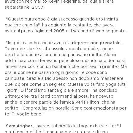
avuti con l'ex marito Kevin Federline, dal quale si era 
separata nel 2007.
 "Questo purtroppo è già successo quando ero incinta 
qualche anno fa", ha aggiunto la cantante, che aveva 
avuto il primo figlio nel 2005 e il secondo l'anno seguente.
 "In quel caso ho anche avuto la 
depressione prenatale
. 
Devo dire che è stato assolutamente orribile, anche 
perché le donne allora non ne parlavano molto. Alcuni 
addirittura consideravano pericoloso quando una donna si 
lamentava così con un bambino che portava in grembo. Ma 
ora le donne ne parlano ogni giorno, le cose sono 
cambiate. Grazie a Dio adesso non dobbiamo mantenere 
quel dolore come un segreto. Questa volta farò yoga tutti 
i giorni! Diffondiamo tanta gioia e amore", ha concluso 
Britney, che, tra i tanti commenti al post, ha ricevuto 
anche le tenere parole dell'amica 
Paris Hilton
, che ha 
scritto: "Congratulazioni sorella! Sono così emozionata per 
te! Ti voglio bene!"
Sam Asghari
, invece, sul profilo Instagram ha scritto: "Il 
matrimonio e i figli sono una parte naturale di una 