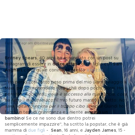
Foto Instagram @britneyspears
Britney Spears
, 40 anni, ha annunciato con un post su 
Instagram di essere in 
dolce attesa
 di un figlio con 
Sam 
Asghari
, con il quale convolerà presto 
a nozze
.
 "Ho perso così tanto peso prima del mio ultimo viaggio a 
Maui, per poi riprendere tutti i chili dopo pochi giorni. Ho 
pensato: 
Accidenti… cosa è successo alla mia pancia, cosa 
ha fatto il mio stomaco?
 Il mio futuro marito ha detto: 
No, 
sarai soltanto incinta per il troppo cibo sciocca
! Quindi ho 
fatto un test di gravidanza e… niente 
avremo un 
bambino
! Se ce ne sono due dentro potrei 
semplicemente impazzire", ha scritto la popstar, che è già 
mamma di 
due figli
 -  
Sean
, 16 anni, e 
Jayden James
, 15 - 