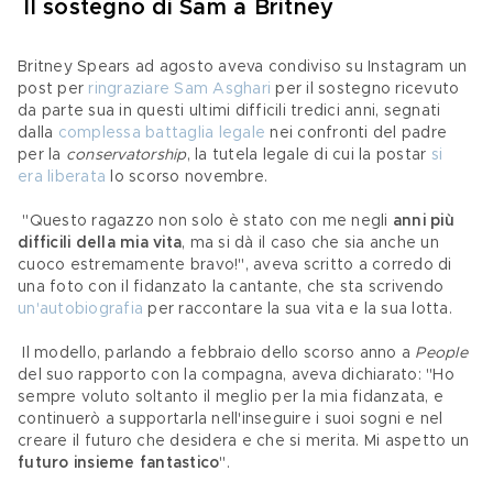
Il sostegno di Sam a Britney
Britney Spears ad agosto aveva condiviso su Instagram un 
post per 
ringraziare Sam Asghari
 per il sostegno ricevuto 
da parte sua in questi ultimi difficili tredici anni, segnati 
dalla 
complessa battaglia legale
 nei confronti del padre 
per la 
conservatorship
, la tutela legale di cui la postar 
si 
era liberata
 lo scorso novembre.
 "Questo ragazzo non solo è stato con me negli 
anni più 
difficili della mia vita
, ma si dà il caso che sia anche un 
cuoco estremamente bravo!", aveva scritto a corredo di 
una foto con il fidanzato la cantante, che sta scrivendo 
un'autobiografia
 per raccontare la sua vita e la sua lotta.
 Il modello, parlando a febbraio dello scorso anno a 
People 
del suo rapporto con la compagna, aveva dichiarato: "Ho 
sempre voluto soltanto il meglio per la mia fidanzata, e 
continuerò a supportarla nell'inseguire i suoi sogni e nel 
creare il futuro che desidera e che si merita. Mi aspetto un 
futuro insieme fantastico
".