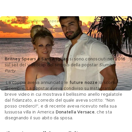
Foto Instagram @britneyspears
Britney e Sam, la storia d'amore e le 
future nozze
Britney Spears e Sam Asghari
 si sono conosciuti nel 
2016
sul set del videoclip del singolo della popstar 
Slumber 
Party
.
 La coppia aveva annunciato le 
future nozze
 lo scorso 
dicembre. La popstar aveva condiviso su Instagram un 
breve video in cui mostrava il bellissimo anello regalatole 
dal fidanzato, a corredo del quale aveva scritto: "Non 
posso crederci!", e di recente aveva ricevuto nella sua 
lussuosa villa in America 
Donatella Versace
, che sta 
disegnando il suo abito da sposa.