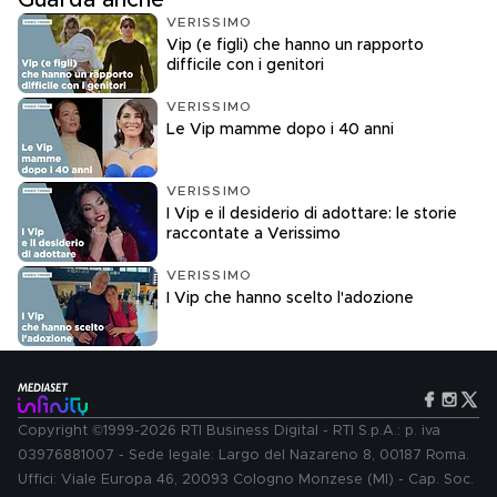
Guarda anche
VERISSIMO
Vip (e figli) che hanno un rapporto
difficile con i genitori
VERISSIMO
Le Vip mamme dopo i 40 anni
VERISSIMO
I Vip e il desiderio di adottare: le storie
raccontate a Verissimo
VERISSIMO
I Vip che hanno scelto l'adozione
Copyright ©1999-2026 RTI Business Digital - RTI S.p.A.: p. iva
03976881007 - Sede legale: Largo del Nazareno 8, 00187 Roma.
Uffici: Viale Europa 46, 20093 Cologno Monzese (MI) - Cap. Soc.