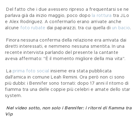
 Del fatto che i due avessero ripreso a frequentarsi se ne 
parlava già da inizio maggio, poco dopo 
la rottura
 tra J.Lo 
e Alex Rodriguez. A confermarlo erano arrivate anche 
alcune 
foto rubate
 dai paparazzi, tra cui quella di 
un bacio
.
 Finora nessuna conferma della relazione era arrivata dai 
diretti interessati, e nemmeno nessuna smentita. In una 
recente intervista parlando del presente la cantante 
aveva affermato: "È il momento migliore della mia vita".
 La 
prima foto social
 insieme era stata pubblicata 
dall'amica in comune Leah Remini. Ora però non ci sono 
più dubbi: i Bennifer sono tornati: dopo 17 anni il ritorno di 
fiamma tra una delle coppie più celebri e amate dello star 
system.
Nel video sotto, non solo i Bennifer: i ritorni di fiamma tra 
Vip