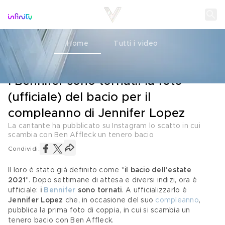
Home
Tutti i video
LA COPPIA
26 LUGLIO 2021
I Bennifer sono tornati: la foto
(ufficiale) del bacio per il
compleanno di Jennifer Lopez
La cantante ha pubblicato su Instagram lo scatto in cui
scambia con Ben Affleck un tenero bacio
Condividi:
Il loro è stato già definito come "
il bacio dell'estate 
2021
". Dopo settimane di attesa e diversi indizi, ora è 
ufficiale: 
i 
Bennifer
 sono tornati
. A ufficializzarlo è 
Jennifer Lopez
 che, in occasione del suo 
compleanno
, 
pubblica la prima foto di coppia, in cui si scambia un 
tenero bacio con Ben Affleck.