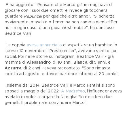
 E ha aggiunto: "Pensare che Marco già immaginava di 
giocare con i suoi due ometti e invece gli toccherà 
guardare 
Rapunzel
 per qualche altro anno". "Si scherza 
ovviamente, maschio o femmina non cambia niente! Per 
noi, in ogni caso, è una gioia inestimabile", ha concluso 
Beatrice Valli.
 La coppia 
aveva annunciato
 di aspettare un bambino lo 
scorso 10 novembre. "Presto in sei", avevano scritto sui 
social. Poi nelle storie su Instagram, Beatrice Valli - già 
mamma di 
Alessandro
, di 10 anni, 
Bianca
, di 5 anni, e 
Azzurra
, di 2 anni - aveva raccontato: "Sono rimasta 
incinta ad agosto, e dovrei partorire intorno al 20 aprile".
 Insieme dal 2014, Beatrice Valli e Marco Fantini si sono 
sposati a maggio del 2022. 
A 
Verissimo
, l'influencer aveva 
rivelato di voler allargare la famiglia: "Io desidero due 
gemelli. Il problema è convincere Marco".