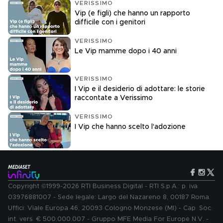
VERISSIMO
Vip (e figli) che hanno un rapporto
difficile con i genitori
VERISSIMO
Le Vip mamme dopo i 40 anni
VERISSIMO
I Vip e il desiderio di adottare: le storie
raccontate a Verissimo
VERISSIMO
I Vip che hanno scelto l'adozione
Copyright ©1999-2026 RTI Business Digital - RTI S.p.A.: p. iva
03976881007 - Sede legale: Largo del Nazareno 8, 00187 Roma.
Uffici: Viale Europa 46, 20093 Cologno Monzese (MI) - Cap. Soc.
int. vers. € 500.000.007 - Gruppo MFE Media For Europe N.V. -