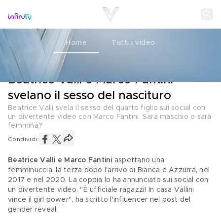
Home
Tutti i video
GENDER REVEAL
24 NOVEMBRE 2022
Beatrice Valli e Marco Fantini
svelano il sesso del nascituro
Beatrice Valli svela il sesso del quarto figlio sui social con
un divertente video con Marco Fantini. Sarà maschio o sarà
femmina?
Condividi:
Beatrice Valli e Marco Fantini
 aspettano una 
femminuccia, la terza dopo l'arrivo di Bianca e Azzurra, nel 
2017 e nel 2020. La coppia lo ha annunciato sui social con 
un divertente video. "È ufficiale ragazzi! In casa Vallini 
vince il girl power", ha scritto l'influencer nel post del 
gender reveal.