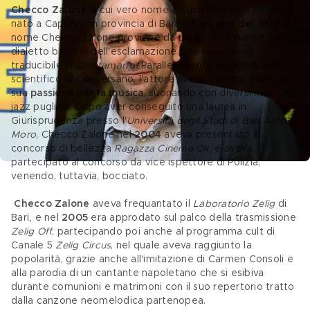
Checco Zalone
, il cui vero nome è Luca Pasquale Medici, è 
nato a Capurso, in provincia di Bari, il 
3 giugno del 1977
. Il 
nome Checco Zalone proviene da un gioco di parole, nel 
dialetto barese, dell'esclamazione 
Che cozzalone!
, 
traducibile in 
Che tamarro!
 Parallelamente agli studi al liceo 
scientifico di Conversano, l'attore aveva portato avanti la 
sua 
passione per la musica
, suonando con diversi musicisti 
jazz pugliesi. Dopo aver conseguito una laurea in 
Giurisprudenza presso l'
Università degli Studi di Bari Aldo 
Moro
, Checco Zalone nel 
2004 
aveva presentato il 
concorso di bellezza 
Ragazza Cinema Ok
, e aveva 
partecipato al concorso da vice ispettore di Polizia, 
venendo, tuttavia, bocciato.
Checco Zalone
 aveva frequantato il 
Laboratorio Zelig 
di 
Bari
, 
e nel 
2005
 era approdato sul palco della trasmissione 
Zelig Off
, partecipando poi anche al programma cult di 
Canale 5 
Zelig Circus
, nel quale aveva raggiunto la 
popolarità, grazie anche all'imitazione di Carmen Consoli e 
alla parodia di un cantante napoletano che si esibiva 
durante comunioni e matrimoni con il suo repertorio tratto 
dalla canzone neomelodica partenopea.