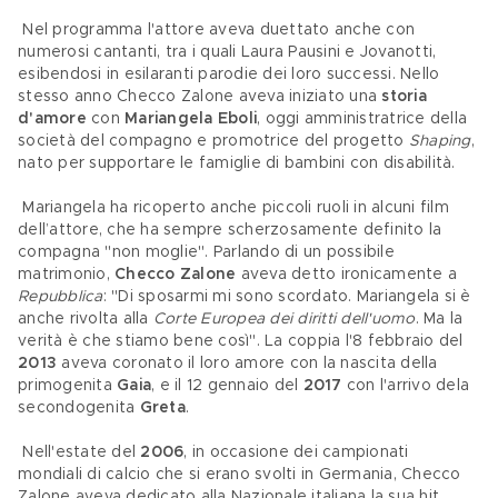
 Nel programma l'attore aveva duettato anche con 
numerosi cantanti, tra i quali Laura Pausini e Jovanotti, 
esibendosi in esilaranti parodie dei loro successi. Nello 
stesso anno Checco Zalone aveva iniziato una 
storia 
d'amore
 con 
Mariangela Eboli
, oggi amministratrice della 
società del compagno e promotrice del progetto 
Shaping
, 
nato per supportare le famiglie di bambini con disabilità.
 Mariangela ha ricoperto anche piccoli ruoli in alcuni film 
dell’attore, che ha sempre scherzosamente definito la 
compagna "non moglie". Parlando di un possibile 
matrimonio, 
Checco Zalone 
aveva detto ironicamente a 
Repubblica
: "Di sposarmi mi sono scordato. Mariangela si è 
anche rivolta alla 
Corte Europea dei diritti dell'uomo
. Ma la 
verità è che stiamo bene così". La coppia l'8 febbraio del 
2013
 aveva coronato il loro amore con la nascita della 
primogenita 
Gaia
, e il 12 gennaio del 
2017
 con l'arrivo dela 
secondogenita 
Greta
.
 Nell'estate del 
2006
, in occasione dei campionati 
mondiali di calcio che si erano svolti in Germania, Checco 
Zalone aveva dedicato alla Nazionale italiana la sua hit 