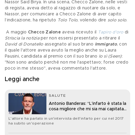
Nassor Said Birya. In una scena, Checco Zalone, nelle vesti 
di regista, aveva detto al ragazzo di nuotare da solo, e 
Nassor, per comunicare a Checco Zalone di aver capito 
l’indicazione, ha ripetuto 
Tolo Tolo
, volendo dire 
solo solo
.
 A maggio 
Checco Zalone
 aveva ricevuto il 
Tapiro d'oro
 di 
Striscia la notizia 
per non essersi presentato a ritirare il 
David di Donatello
 assegnato al suo brano 
Immigrato
, con 
il quale l'attore aveva avuto la meglio anche su Laura 
Pausini, candidata al premio con il suo brano 
Io sì (Seen)
: 
"Non sono andato perché non me l'aspettavo; forse credo 
poco in me stesso", aveva commentato l'attore.
Leggi anche
SALUTE
Antonio Banderas: “L’infarto è stata la
cosa migliore che mi sia mai capitata
nella vita”
L'attore ha parlato in un'intervista dell'infarto per cui nel 2017
ha subito un'operazione