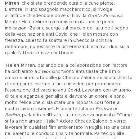
Mirren
, che si sta prendendo cura di alcune piante. 
L'attore, in uno spagnolo maccheronico, si rivolge 
all'attrice chiedendole dove si trovi la 
Grotta Zinzulusa
. 
Mentre Helen Mirren gli fornisce in italiano le prime 
indicazioni, Zalone scorge sul braccio dell'attrice il segno 
della vaccinazione anti Covid, che Helen mostra con 
fierezza. Questo fa scattare in Checco la scintilla 
dell'amore, nonostante la differenza di età tra i due, sulla 
quale l'attore ironizza nel brano.
Helen Mirren
, parlando della collaborazione con l'attore, 
ha dichiarato a 
Il Giornale
: "Sono entusiasta che il mio 
amico e ammirato collega Checco Zalone mi abbia chiesto 
di comparire insieme a lui in un video per promuovere 
l'assunzione del vaccino anti Covid. Lavorare con un uomo 
di tale eleganza e genialità è davvero un onore, e sono 
molto felice che ci sia stata una risposta così forte al 
nostro lavoro insieme". E durante l'ultimo 
Festival di 
Berlino
, parlando dell'Italia, l'attrice aveva aggiunto: "Come 
si fa a non amare l'Italia? Adoro Checco Zalone, e vorrei 
lavorare in qualsiasi film ambientato in Puglia. Ho una casa 
nel Salento, e conduco una vita normale. Partecipo alle 