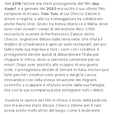
 Nel 
2016
 l'attore era stato protagonista del film 
Quo 
Vado?
, 
e a gennaio del 
2020 
era uscito il suo ultimo film, 
campione di incassi, 
Tolo Tolo
, di cui Checco Zalone è 
attore e regista, e alla cui sceneggiatura ha collaborato 
anche Paolo Virzì. Girato tra Kenya, Marocco e Malta, dove 
sono stati ricreati i campi di detenzione libici, il film 
racconta le vicende di Pierfrancesco Zalone, detto 
Checco, sognatore deluso dalla terra natia, che rifiuta il 
reddito di cittadinanza e apre un sushi restaurant, per poi 
fallire nella sua impresa e fare i conti con i creditori. Il 
protagonista decide quindi di abbandonare l'Italia per 
rifugiarsi in Africa, dove si reinventa cameriere per un 
resort. Dopo aver assistito allo scoppio di una guerra 
civile, il protagonista decide di tornare in Italia, ma non può 
farlo perché i creditori sono pronti a dargli la caccia, 
ritrovandosi così nella stessa situazione dei migranti, 
costretto a scappare e rifiutato anche dalla sua famiglia, 
che con la sua scomparsa potrà estinguere tutti i debiti.
 Durante le riprese del film in Africa, il titolo della pellicola 
non era ancora stato deciso: Checco Zalone per il cast 
aveva scelto molti attori del luogo, come il dodicenne 