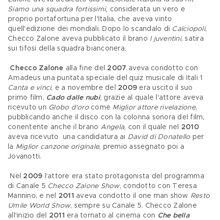
Siamo una squadra fortissimi, 
considerata un vero e 
proprio portafortuna per l'Italia, che aveva vinto 
quell'edizione dei mondiali. Dopo lo scandalo di 
Calciopoli
, 
Checco Zalone aveva pubblicato il brano 
I juventini
, satira 
sui tifosi della squadra bianconera.
Checco Zalone
 alla fine del
 2007
 aveva condotto con 
Amadeus una puntata speciale del quiz musicale di Itali 1 
Canta e vinci
, e a novembre del 
2009 
era uscito il suo 
primo film, 
Cado dalle nubi
, grazie al quale l'attore aveva 
ricevuto un 
Globo d'oro
 come 
Miglior attore rivelazione
, 
pubblicando anche il disco con la colonna sonora del film, 
conentente anche il brano 
Angela
, con il quale nel 
2010
aveva ricevuto  una candidatura ai 
David di Donatello
 per 
la 
Miglior canzone originale
, premio assegnato poi a 
Jovanotti.
 Nel 
2009
 l'attore era stato protagonista del programma 
di Canale 5 
Checco Zalone Show
, condotto con Teresa 
Mannino, e nel 
2011
 aveva condotto il one man show 
Resto 
Umile World Show
, sempre su Canale 5. Checco Zalone 
all'inizio del 
2011
 era tornato al cinema con 
Che bella 