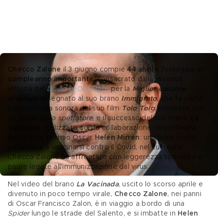
Checco Zalone
 il 3 giugno compie 
44 anni
 e festeggia un 
compleanno importante
, consacrato dalla recente 
vittoria del 
David di Donatello
 per la 
Miglior canzone 
originale
assegnato al suo brano 
Immigrato
, che fa parte 
della colonna sonora del suo film 
Tolo Tolo
, premiato con 
un 
David dello spettatore
,
e il successo del suo brano 
La 
Vacinada
, realizzato con la collaborazione straordinaria 
dell'attrice premio Oscar 
Helen Mirren
: un chiaro invito 
dell'attore a vaccinarsi contro il Covid, nel cui testo 
Checco Zalone ha affrontato con leggerezza speranze e 
paure legate all'immunizzazione dal virus.
Nel video del brano 
La Vacinada
, uscito lo scorso aprile e 
divenuto in poco tempo virale, 
Checco Zalone
, nei panni 
di Oscar Francisco Zalon, è in viaggio a bordo di una 
Spider
 lungo le strade del Salento, e si imbatte in 
Helen 