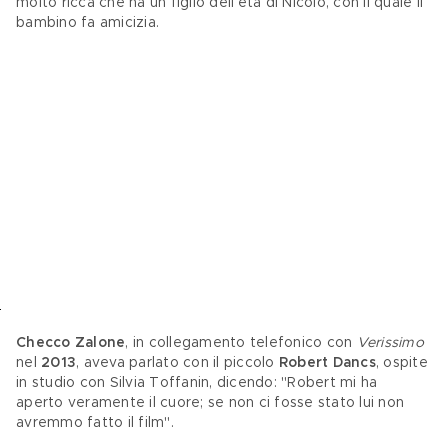
molto ricca che ha un figlio dell’età di Nicolò, con il quale il 
bambino fa amicizia.
Checco Zalone
, in collegamento telefonico con 
Verissimo
nel 
2013
, aveva parlato con il piccolo 
Robert Dancs
, ospite
in studio con Silvia Toffanin, dicendo: "Robert mi ha 
aperto veramente il cuore; se non ci fosse stato lui non 
avremmo fatto il film".