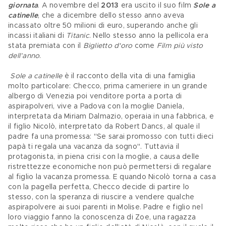
giornata
. A novembre del 
2013 
era uscito il suo film 
Sole a 
catinelle
, che a dicembre dello stesso anno aveva 
incassato oltre 50 milioni di euro, superando anche gli 
incassi italiani di 
Titanic
. Nello stesso anno la pellicola era 
stata premiata con il 
Biglietto d'oro
 come 
Film più visto 
dell’anno
.
Sole a catinelle
 è il racconto della vita di una famiglia 
molto particolare: Checco, prima cameriere in un grande 
albergo di Venezia poi venditore porta a porta di 
aspirapolveri, vive a Padova con la moglie Daniela, 
interpretata da Miriam Dalmazio, operaia in una fabbrica, e 
il figlio Nicolò, interpretato da Robert Dancs, al quale il 
padre fa una promessa: "Se sarai promosso con tutti dieci 
papà ti regala una vacanza da sogno". Tuttavia il 
protagonista, in piena crisi con la moglie, a causa delle 
ristrettezze economiche non può permettersi di regalare 
al figlio la vacanza promessa. E quando Nicolò torna a casa 
con la pagella perfetta, Checco decide di partire lo 
stesso, con la speranza di riuscire a vendere qualche 
aspirapolvere ai suoi parenti in Molise. Padre e figlio nel 
loro viaggio fanno la conoscenza di Zoe, una ragazza 