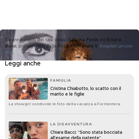
Saranno ospiti del talk show: 
Sabrina Ferilli
 ed 
Ettore 
Bassi
, protagonisti della fiction di 
Canale 5
Svegliati amore 
mio
.
Leggi anche
FAMIGLIA
Cristina Chiabotto, lo scatto con il
marito e le figlie
La showgirl condivide le foto della vacanza a Formentera
LA DISAVVENTURA
Chiara Bacci: “Sono stata bocciata
all’esame della patente”