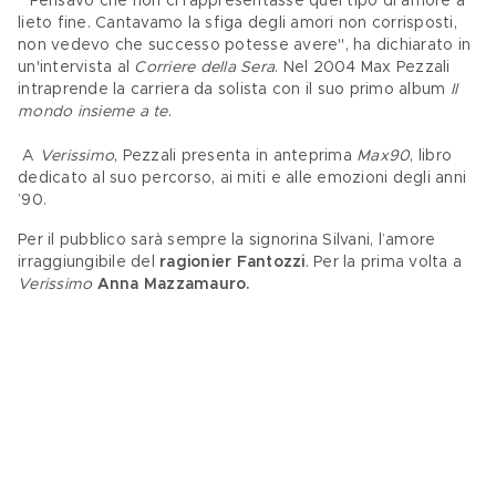
 "Pensavo che non ci rappresentasse quel tipo di amore a 
lieto fine. Cantavamo la sfiga degli amori non corrisposti, 
non vedevo che successo potesse avere", ha dichiarato in 
un'intervista al 
Corriere della Sera
. Nel 2004 Max Pezzali 
intraprende la carriera da solista con il suo primo album 
Il 
mondo insieme a te
.
 A 
Verissimo
, Pezzali presenta in anteprima 
Max90
, libro 
dedicato al suo percorso, ai miti e alle emozioni degli anni 
’90.
Per il pubblico sarà sempre la signorina Silvani, l’amore 
irraggiungibile del 
ragionier Fantozzi
. Per la prima volta a 
Verissimo
Anna Mazzamauro. 