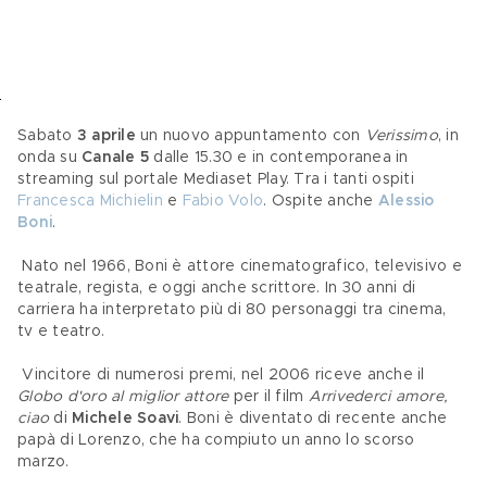
Sabato 
3 aprile
 un nuovo appuntamento con 
Verissimo
, in 
onda su 
Canale 5
 dalle 15.30 e in contemporanea in 
streaming sul portale Mediaset Play. Tra i tanti ospiti 
Francesca Michielin
 e 
Fabio Volo
. Ospite anche 
Alessio 
Boni
.
 Nato nel 1966, Boni è attore cinematografico, televisivo e 
teatrale, regista, e oggi anche scrittore. In 30 anni di 
carriera ha interpretato più di 80 personaggi tra cinema, 
tv e teatro.
 Vincitore di numerosi premi, nel 2006 riceve anche il 
Globo d'oro al miglior attore
 per il film 
Arrivederci amore, 
ciao
 di 
Michele Soavi
. Boni è diventato di recente anche 
papà di Lorenzo, che ha compiuto un anno lo scorso 
marzo.