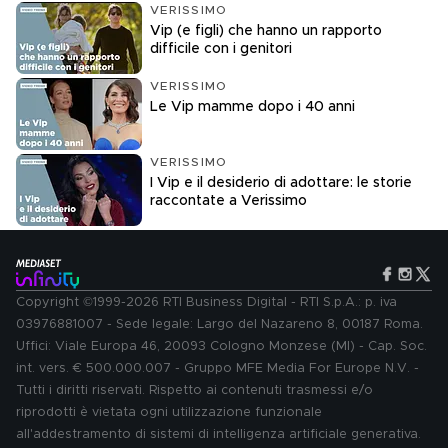
VERISSIMO
Vip (e figli) che hanno un rapporto
difficile con i genitori
VERISSIMO
Le Vip mamme dopo i 40 anni
VERISSIMO
I Vip e il desiderio di adottare: le storie
raccontate a Verissimo
Copyright ©1999-2026 RTI Business Digital - RTI S.p.A.: p. iva
03976881007 - Sede legale: Largo del Nazareno 8, 00187 Roma.
Uffici: Viale Europa 46, 20093 Cologno Monzese (MI) - Cap. Soc.
int. vers. € 500.000.007 - Gruppo MFE Media For Europe N.V. -
Tutti i diritti riservati. Rispetto ai contenuti trasmessi e/o
riprodotti è vietata ogni utilizzazione funzionale
all'addestramento di sistemi di intelligenza artificiale generativa.