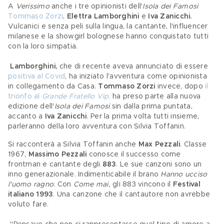
A 
Verissimo
 anche i tre opinionisti dell'
Isola dei Famosi
Tommaso Zorzi
, 
Elettra Lamborghini 
e
 Iva Zanicchi. 
Vulcanici e senza peli sulla lingua, la cantante, l'influencer 
milanese e la showgirl bolognese hanno conquistato tutti 
con la loro simpatia. 
Lamborghini, 
che di recente aveva annunciato di essere 
positiva al Covid
, ha iniziato l'avventura come opinionista 
in collegamento da Casa. 
Tommaso Zorzi
 invece, dopo 
il 
trionfo al 
Grande Fratello Vip
,
 ha preso parte alla nuova 
edizione dell'
Isola dei Famosi
 sin dalla prima puntata, 
accanto a 
Iva Zanicchi
. Per la prima volta tutti insieme, 
parleranno della loro avventura con Silvia Toffanin.
Si racconterà a Silvia Toffanin anche 
Max Pezzali
. Classe 
1967, 
Massimo Pezzali
 conosce il successo come 
frontman e cantante degli 
883
. Le sue canzoni sono un 
inno generazionale. Indimenticabile il brano 
Hanno ucciso 
l'uomo ragno
. Con 
Come mai, 
gli 883
vincono il 
Festival 
italiano 1993
. Una canzone che il cantautore non avrebbe 
voluto fare.