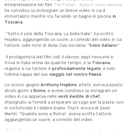
interpretazione nel film 
The Father - Nulla è come sembra
, 
ha convidiso su Instragram un breve video in cui è 
immortalato mentre sta facendo un bagno in piscina 
in 
Toscana.
 "Sotto il sole della Toscana. La bella Italia", ha scritto 
Hopkins, aggiungendo un cuore, a corredo del video in cui 
l'attore, sulle note di 
Bella Ciao
 esclama: "
Sono italiano
!"
 Il protagonista del film cult 
Il silenzio degli innocenti
 si 
trova in Italia ormai da qualche tempo, e la 
Toscana
, 
regione a cui l'attore è 
profondamente legato
, è solo 
l'ultima tappa del suo 
viaggio nel nostro Paese
.
Lo scorso giugno 
Anthony Hopkins
, infatti, aveva passato 
alcuni giorni a 
Roma
, e aveva condiviso su Instagram un 
video in cui appariva nelle 
vesti inedite di chef
, 
impegnato ai fornelli a preparare un sugo per la pasta, con 
in sottofondo il celebre brano 
That's Amore
 di Dean 
Martin: "Quando sono a Roma", aveva scritto l'attore, 
aggiungendo un cuore, a corredo del video.