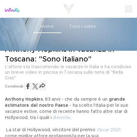
Home
Tutti i video
STAR
06 AGOSTO 2021
Anthony Hopkins in vacanza in
Toscana: "Sono italiano"
L'attore sta trascorrendo le vacanze in Italia e ha condiviso
un breve video in piscina in Toscana sulle note di "Bella
Ciao"
Condividi:
Anthony Hopkins
, 83 anni - che da sempre è un 
grande 
estimatore del nostro Paese
 - ha scelto l'Italia per le sue 
vacanze estive, come di recente hanno fatto altre star di 
Hollywood, tra i quali i
 Bennifer
.
 La star di Hollywood, vincitore del premio 
Oscar
 2021
come miglior attore protagonista per la sua 