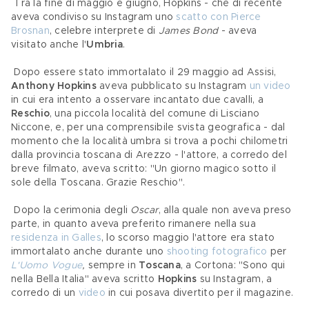
 Tra la fine di maggio e giugno, Hopkins - che di recente 
aveva condiviso su Instagram uno 
scatto con Pierce 
Brosnan
, celebre interprete di 
James Bond
 - aveva 
visitato anche l'
Umbria
.
 Dopo essere stato immortalato il 29 maggio ad Assisi, 
Anthony Hopkins
 aveva pubblicato su Instagram 
un video
in cui era intento a osservare incantato due cavalli, a 
Reschio
, una piccola località del comune di Lisciano 
Niccone, e, per una comprensibile svista geografica - dal 
momento che la località umbra si trova a pochi chilometri 
dalla provincia toscana di Arezzo - l'attore, a corredo del 
breve filmato, aveva scritto: "Un giorno magico sotto il 
sole della Toscana. Grazie Reschio".
 Dopo la cerimonia degli 
Oscar
, alla quale non aveva preso 
parte, in quanto aveva preferito rimanere nella sua 
residenza in Galles
, lo scorso maggio l'attore era stato 
immortalato anche durante uno 
shooting fotografico
 per 
L'Uomo Vogue
, 
sempre in 
Toscana
, a Cortona: "Sono qui 
nella Bella Italia" aveva scritto 
Hopkins
 su Instagram, a 
corredo di un 
video
 in cui posava divertito per il magazine.