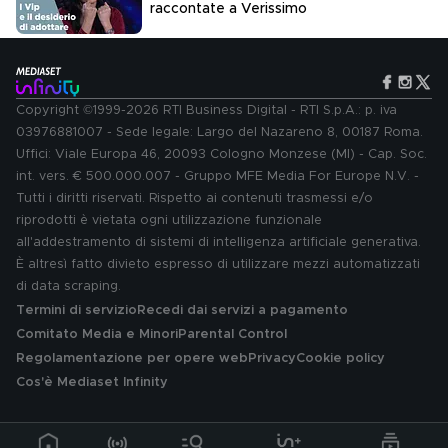
raccontate a Verissimo
Copyright ©1999-2026 RTI Business Digital - RTI S.p.A.: p. iva
03976881007 - Sede legale: Largo del Nazareno 8, 00187 Roma.
Uffici: Viale Europa 46, 20093 Cologno Monzese (MI) - Cap. Soc.
int. vers. € 500.000.007 - Gruppo MFE Media For Europe N.V. -
Tutti i diritti riservati. Rispetto ai contenuti trasmessi e/o
riprodotti è vietata ogni utilizzazione funzionale
all'addestramento di sistemi di intelligenza artificiale generativa.
È altresì fatto divieto espresso di utilizzare mezzi automatizzati
di data scraping.
Termini di servizio
Recedi dai servizi a pagamento
Comitato Media e Minori
Parental Control
Regolamentazione per opere web
Privacy
Cookie policy
Cos'è Mediaset Infinity