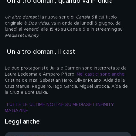
 Un altro domani, quando va in onda 
Un altro domani
, la nuova serie di 
Canale 5
 il cui titolo 
originale è 
Dos vidas
, va in onda da lunedì 6 giugno, dal 
lunedì al venerdì alle 15.45 su Canale 5 e in streaming su 
Mediaset Infinity
.
 Un altro domani, il cast 
Le due protagoniste Julia e Carmen sono interpretate da 
Laura Ledesma e Amparo Piñero. 
Nel cast ci sono anche
: 
Cristina de Inza, Sebastián Haro, Oliver Ruano, Aída de la 
Cruz Manuel Regueiro, Iago Garcia, Miguel Brocca, Aída de 
la Cruz e Borè Buika.
TUTTE LE ULTIME NOTIZIE SU MEDIASET INFINITY 
MAGAZINE
Leggi anche