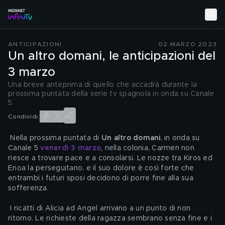
ANTICIPAZIONI
02 MARZO 2023
Un altro domani, le anticipazioni del
3 marzo
Una breve anteprima di quello che accadrà durante la
prossima puntata della serie tv spagnola in onda su Canale
5
Condividi:
 Nella prossima puntata di 
Un altro domani
, in onda su 
Canale 5 
venerdì 3 marzo
, nella colonia, Carmen non 
riesce a trovare pace e a consolarsi. Le nozze tra Kiros ed 
Enoa la perseguitano, e il suo dolore è così forte che 
entrambi i futuri sposi decidono di porre fine alla sua 
sofferenza.
 I ricatti di Alicia ad Angel arrivano a un punto di non 
ritorno. Le richieste della ragazza sembrano senza fine e i 