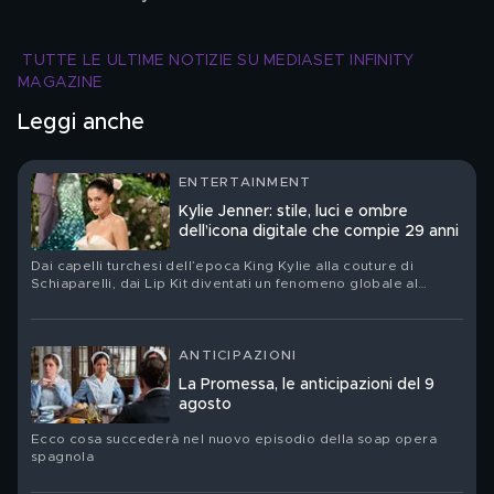
TUTTE LE ULTIME NOTIZIE SU MEDIASET INFINITY 
MAGAZINE
Leggi anche
ENTERTAINMENT
Kylie Jenner: stile, luci e ombre
dell’icona digitale che compie 29 anni
Dai capelli turchesi dell’epoca King Kylie alla couture di
Schiaparelli, dai Lip Kit diventati un fenomeno globale al
nuovo corso del suo brand Khy: Kylie Jenner festeggia il suo
compleanno. Ritratto di una star che ha trasformato la propria
immagine in un linguaggio, un’impresa e un territorio di
contraddizioni
ANTICIPAZIONI
La Promessa, le anticipazioni del 9
agosto
Ecco cosa succederà nel nuovo episodio della soap opera
spagnola