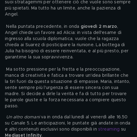
suoi stratagemmi per ottenere ciò che vuole sono sempre 
più spietati. Ma tutto ha un limite, anche la pazienza di 
Angel.
 Nella puntata precedente, in onda
 giovedì 2 marzo
, 
Angel chiede un favore ad Alicia: in vista dell'esame di 
ingresso alla scuola diplomatica, vuole che la ragazza 
chieda ai Suarez di posticipare la riunione. La bottega di 
Julia ha bisogno di essere reinventata, e al più presto, per 
garantirne la sua sopravvivenza.
 Ma sotto pressione per la fretta e la preoccupazione, 
manca di creatività e fatica a trovare un'idea brillante che 
la tiri fuori da questa situazione di empasse. Maria, intanto, 
sente sempre più l'urgenza di essere sincera con sua 
madre. Si decide a dirle la verità e fa di tutto per trovare 
le parole giuste e la forza necessaria a compiere questo 
passo. 
Un altro domani
 va in onda dal lunedì al venerdì alle 16.50 
su Canale 5. Le anticipazioni, le puntate già andate in onda 
e altri contenuti esclusivi sono disponibili in 
streaming
 su 
Mediaset Infinity
.