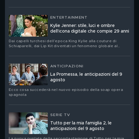
ENTERTAINMENT
Kylie Jenner: stile, luci e ombre
dell’icona digitale che compie 29 anni
Dai capelli turchesi dell’epoca King Kylie alla couture di
Schiaparelli, dai Lip Kit diventati un fenomeno globale al
nuovo corso del suo brand Khy: Kylie Jenner festeggia il suo
compleanno. Ritratto di una star che ha trasformato la propria
immagine in un linguaggio, un’impresa e un territorio di
contraddizioni
ANTICIPAZIONI
La Promessa, le anticipazioni del 9
agosto
Ecco cosa succederà nel nuovo episodio della soap opera
spagnola
SERIE TV
Tutto per la mia famiglia 2, le
anticipazioni del 9 agosto
La nuova puntata della seconda stagione di Tutto per la mia