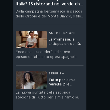
Italia? 15 ristoranti nel verde che
vi rimarranno nel cuore
Dalla campagna bergamasca ai pascoli
delle Orobie e del Monte Bianco, dalle
vigne della Franciacorta, di Gavi, delle
Langhe e della Toscana fino alla
vegetazione vulcanica delle Eolie:
ANTICIPAZIONI
quindici tavole nelle quali orti, boschi,
La Promessa, le
allevamenti e filari non sono soltanto
anticipazioni del 10
una cornice
agosto
Ecco cosa succederà nel nuovo
episodio della soap opera spagnola
SERIE TV
Tutto per la mia
famiglia 2, le
anticipazioni del 10
La nuova puntata della seconda
agosto
stagione di Tutto per la mia famiglia
andrà in onda lunedì 10 agosto su
Canale 5