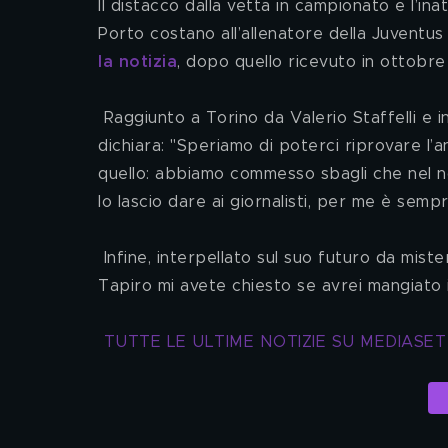
Il distacco dalla vetta in campionato e l’in
Porto costano all’allenatore della Juventus
la notizia
, dopo quello ricevuto in ottobre
 Raggiunto a Torino da Valerio Staffelli e interrogato sulla maledizione Champions dei bianconeri, Pirlo 
dichiara: "Speriamo di poterci riprovare l’
quello: abbiamo commesso sbagli che nel nos
lo lascio dare ai giornalisti, per me è semp
 Infine, interpellato sul suo futuro da mister, si concede una battuta: "Durante la consegna dello scorso 
Tapiro mi avete chiesto se avrei mangiato 
TUTTE LE ULTIME NOTIZIE SU MEDIASE