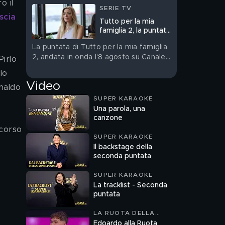
o il 
SERIE TV
scia 
Tutto per la mia
famiglia 2, la puntata
dell'8 agosto in
La puntata di Tutto per la mia famiglia
streaming
2, andata in onda l'8 agosto su Canale
5, è su Mediaset Infinity
lo 
Video
naldo 
SUPER KARAOKE
Una parola, una
canzone
SUPER KARAOKE
Il backstage della
seconda puntata
SUPER KARAOKE
La tracklist - Seconda
puntata
LA RUOTA DELLA
FORTUNA
Edoardo alla Ruota