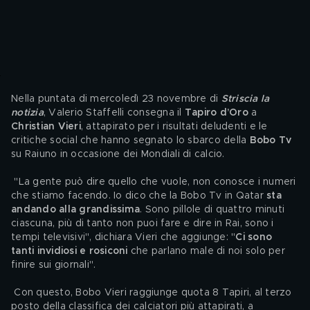
Nella puntata di mercoledì 23 novembre di 
Striscia la 
notizia
, Valerio Staffelli consegna il 
Tapiro d’Oro 
a 
Christian Vieri
, attapirato per i risultati deludenti e le 
critiche social che hanno segnato lo sbarco della 
Bobo Tv
su Raiuno in occasione dei Mondiali di calcio.
 "La gente può dire quello che vuole, non conosce i numeri 
che stiamo facendo. Io dico che la Bobo Tv in Qatar 
sta 
andando alla grandissima
. Sono pillole di quattro minuti 
ciascuna, più di tanto non puoi fare e dire in Rai, sono i 
tempi televisivi", dichiara Vieri che aggiunge: "
Ci sono 
tanti invidiosi e rosiconi
 che parlano male di noi solo per 
finire sui giornali".
 Con questo, Bobo Vieri raggiunge quota 8 Tapiri, al terzo 
posto della classifica dei calciatori più attapirati, a 