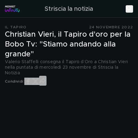
Striscia la notizia
IL TAPIRO
24 NOVEMBRE 2022
Christian Vieri, il Tapiro d'oro per la
Bobo Tv: "Stiamo andando alla
grande"
Valerio Staffelli consegna il Tapiro d’Oro a Christian Vieri
nella puntata di mercoledì 23 novembre di Striscia la
Notizia
Condividi: