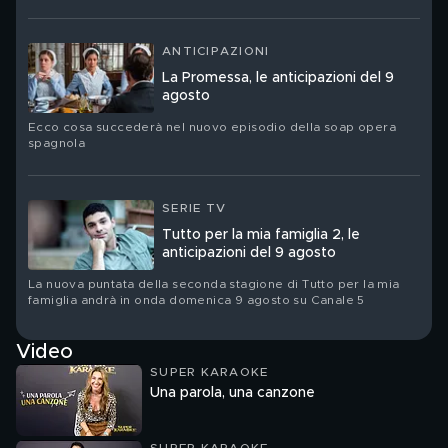
nuovo corso del suo brand Khy: Kylie Jenner festeggia il suo
compleanno. Ritratto di una star che ha trasformato la propria
immagine in un linguaggio, un’impresa e un territorio di
contraddizioni
ANTICIPAZIONI
La Promessa, le anticipazioni del 9
agosto
Ecco cosa succederà nel nuovo episodio della soap opera
spagnola
SERIE TV
Tutto per la mia famiglia 2, le
anticipazioni del 9 agosto
La nuova puntata della seconda stagione di Tutto per la mia
famiglia andrà in onda domenica 9 agosto su Canale 5
Video
SUPER KARAOKE
Una parola, una canzone