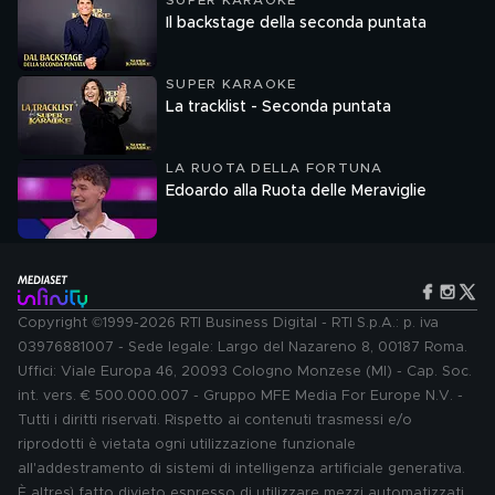
SUPER KARAOKE
Il backstage della seconda puntata
SUPER KARAOKE
La tracklist - Seconda puntata
LA RUOTA DELLA FORTUNA
Edoardo alla Ruota delle Meraviglie
Copyright ©1999-2026 RTI Business Digital - RTI S.p.A.: p. iva
03976881007 - Sede legale: Largo del Nazareno 8, 00187 Roma.
Uffici: Viale Europa 46, 20093 Cologno Monzese (MI) - Cap. Soc.
int. vers. € 500.000.007 - Gruppo MFE Media For Europe N.V. -
Tutti i diritti riservati. Rispetto ai contenuti trasmessi e/o
riprodotti è vietata ogni utilizzazione funzionale
all'addestramento di sistemi di intelligenza artificiale generativa.
È altresì fatto divieto espresso di utilizzare mezzi automatizzati