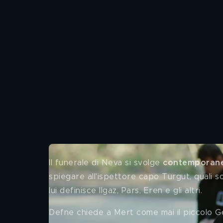
Il funerale di Neva si svolge 
contemporanea
spiegare all'ispettore capo Turgut, quali s
lui definisce Ilgaz, Pars, Eren e gli altri. 
Defne chiede a Mert come mai il piccolo Go