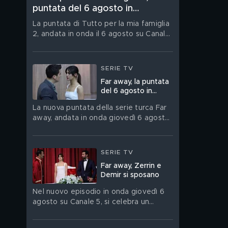
puntata del 6 agosto in
streaming
La puntata di Tutto per la mia famiglia
2, andata in onda il 6 agosto su Canale
5, è su Mediaset Infinity
SERIE TV
Far away, la puntata
del 6 agosto in
streaming
La nuova puntata della serie turca Far
away, andata in onda giovedì 6 agosto,
è su Mediaset Infinity
SERIE TV
Far away, Zerrin e
Demir si sposano
Nel nuovo episodio in onda giovedì 6
agosto su Canale 5, si celebra un
matrimonio molto discusso