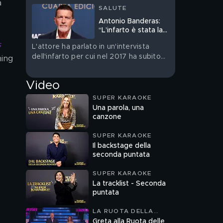
a 
SALUTE
Antonio Banderas:
“L’infarto è stata la
cosa migliore che mi
 
L'attore ha parlato in un'intervista
sia mai capitata nella
dell'infarto per cui nel 2017 ha subito
vita”
ming 
un'operazione
Video
SUPER KARAOKE
Una parola, una
canzone
SUPER KARAOKE
Il backstage della
seconda puntata
SUPER KARAOKE
La tracklist - Seconda
puntata
LA RUOTA DELLA
FORTUNA
Greta alla Ruota delle