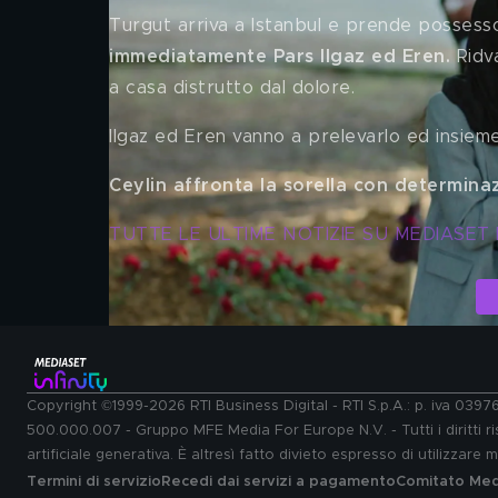
Turgut arriva a Istanbul e prende possesso d
immediatamente Pars Ilgaz ed Eren.
 Ridv
a casa distrutto dal dolore. 
Ilgaz ed Eren vanno a prelevarlo ed insiem
Ceylin affronta la sorella con determina
TUTTE LE ULTIME NOTIZIE SU MEDIASET 
Copyright ©1999-2026 RTI Business Digital - RTI S.p.A.: p. iva 039
500.000.007 - Gruppo MFE Media For Europe N.V. - Tutti i diritti ris
artificiale generativa. È altresì fatto divieto espresso di utilizzare
Termini di servizio
Recedi dai servizi a pagamento
Comitato Medi