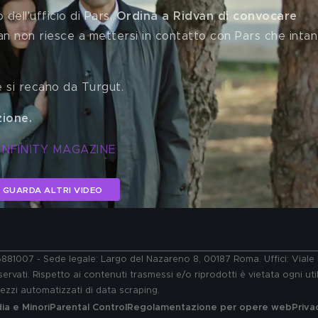
ell'ufficio di Pars. 
Ordina a Ridvan di convocare 
an non riesce a mettersi in contatto con Pars che intan
e si recano da Turgut. 
zione.
INFINITY MAGAZINE
GUARDA ALTRI VIDEO
76881007 - Sede legale: Largo del Nazareno 8, 00187 Roma. Uffici: Vial
ervati. Rispetto ai contenuti trasmessi e/o riprodotti è vietata ogni uti
 mezzi automatizzati di data scraping.
a e Minori
Parental Control
Regolamentazione per opere web
Priva