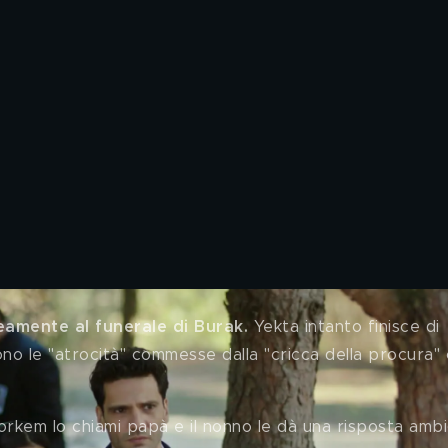
mente al funerale di Burak.
 Yekta intanto finisce di 
ono le "atrocità" commesse dalla "cricca della procura"
rkem lo chiami papà e il nonno le dà una risposta ambi