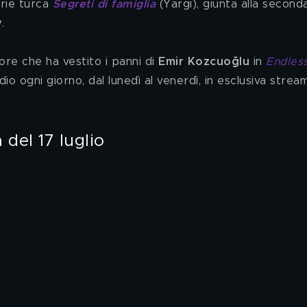
rie turca 
Segreti di famiglia
 (Yargı), giunta alla second
y
.
ttore che ha vestito i panni di 
Emir Kozcuoğlu
 in 
Endless
o ogni giorno, dal lunedì al venerdì, in esclusiva strea
 del 17 luglio