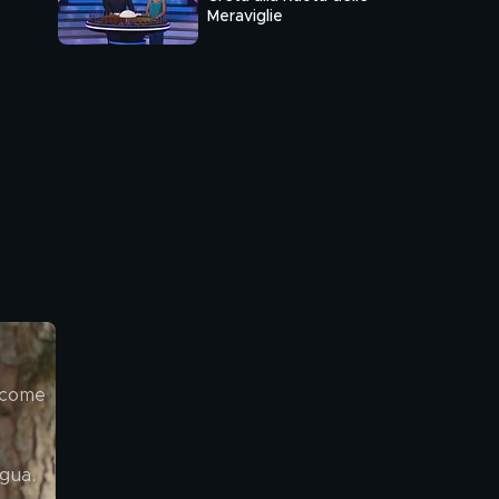
Meraviglie
 come 
gua.