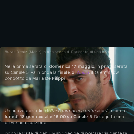
Burak Deniz (Mahir) in una scena di Racconto di una notte
Nella prima serata di
 domenica 17 maggio
, in prima serata 
su Canale 5, va in onda
la 
finale di 
Amici
, il talent show 
condotto da
 Maria De Filippi
.
Racconto di una notte 
torna il 18 maggio
Un nuovo episodio di 
Racconto di una notte
 andrà in onda
lunedì 18 gennaio alle 16.00 su Canale 5
. Di seguito una 
breve anticipazione.
Dopo la visita di Cabir, Mahir decide di portare via Canfeza 