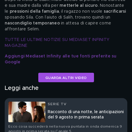
e sua madre dalla villa per 
metterle al sicuro
. Nonostante 
le 
pressioni della famiglia
, il ragazzo non vuole 
sacrificarsi
sposando Sila. Con l’aiuto di Salih, trovano quindi un 
nascondiglio temporaneo
 in attesa di capire come 
affrontare Selim.
TUTTE LE ULTIME NOTIZIE SU MEDIASET INFINITY 
MAGAZINE
Aggiungi Mediaset Infinity alle tue fonti preferite su 
Google
GUARDA ALTRI VIDEO
Leggi anche
SERIE TV
Racconto di una notte, le anticipazioni
del 9 agosto in prima serata
Ecco cosa succederà nella nuova puntata in onda domenica 9
agosto in prima serata su Canale 5