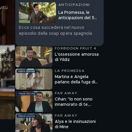
ANTICIPAZIONI
vitù 
La Promessa, le
anticipazioni del 5
agosto
Ecco cosa succederà nel nuovo
episodio della soap opera spagnola
FORBIDDEN FRUIT 4
ulo 
L'ossessione amorosa
tecipi 
di Yildiz
LA PROMESSA
Martina e Angela
re 
parlano della fuga di
Catalina
FAR AWAY
Cihan: "Io non sono
innamorato di te,
Alya"
FAR AWAY
Alya e le insinuazioni
di Mine