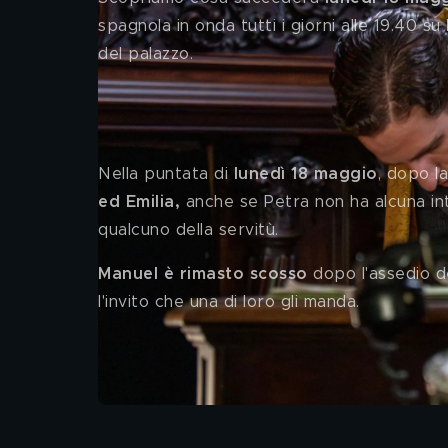
spagnola in onda tutti i giorni alle 19.40 su 
del palazzo. 
La Promessa, le anticipazion
Nella puntata di 
lunedì 18 maggio
, dopo l
ed Emilia, 
anche se Petra non ha alcuna int
qualcuno della servitù. 
Manuel è rimasto scosso
 dopo l'assedio de
l'invito che una di loro gli manda. 