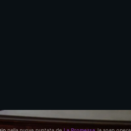
gio 
nella nuova puntata de 
La Promessa
, la soap opera