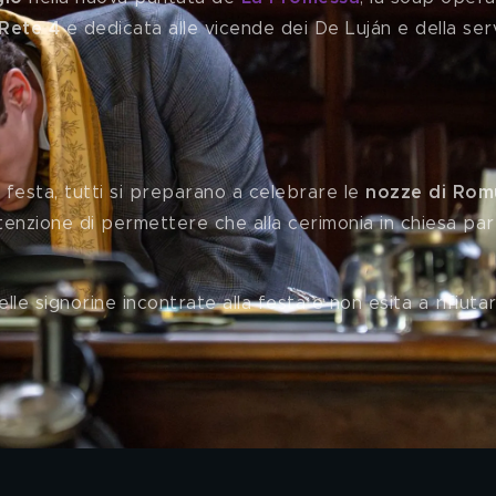
Rete 4 
e dedicata alle vicende dei De Luján e della ser
i del 18 maggio
a festa, tutti si preparano a celebrare le 
nozze di Rom
enzione di permettere che alla cerimonia in chiesa par
lle signorine incontrate alla festa e non esita a rifiuta