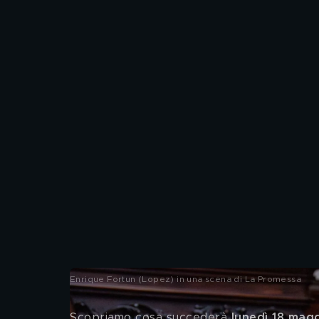
Enrique Fortun (Lopez) in una scena di La Promessa
Scopriamo cosa succederà
 lunedì 18 mag