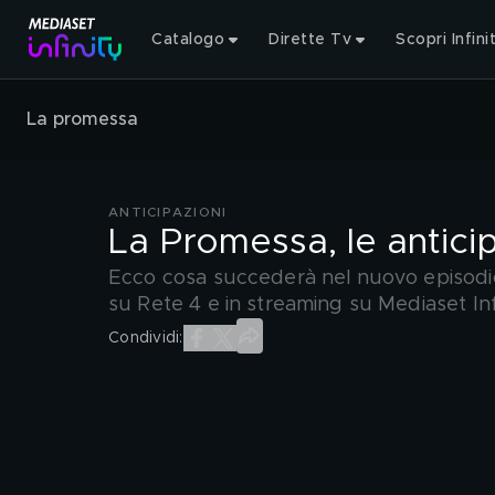
Catalogo
Dirette Tv
Scopri Infini
La promessa
ANTICIPAZIONI
La Promessa, le antici
Ecco cosa succederà nel nuovo episodio
su Rete 4 e in streaming su Mediaset Inf
Condividi: