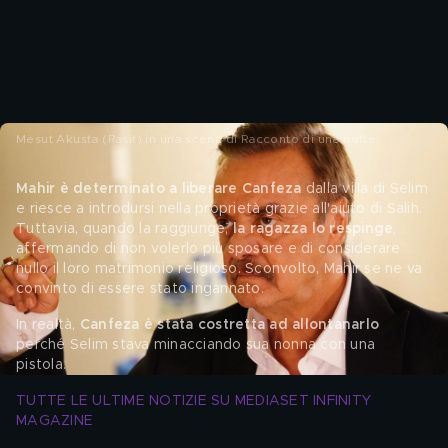
Mesut Akusta (Rasit) in una scena di Racconto di una notte
Mahir è determinato a liberare Canfeza
 dalla villa di Selim 
e riesce a introdursi nella proprietà grazie all'aiuto di Salih. 
Tuttavia, quando la raggiunge, 
la ragazza lo respinge
, 
affermando di non volerlo più sposare e di considerare 
nullo il loro matrimonio religioso. Sconvolto, Mahir se ne va 
convinto di essere stato ingannato. 
In realtà, 
Canfeza è stata costretta ad allontanarlo
perché Selim stava minacciando sua nonna con una 
pistola. 
TUTTE LE ULTIME NOTIZIE SU MEDIASET INFINITY 
MAGAZINE