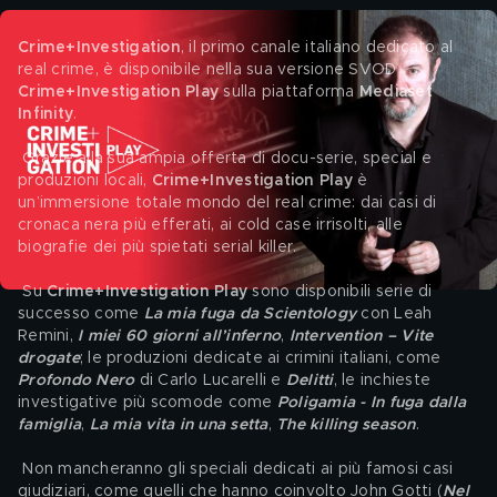
Crime+Investigation
, il primo canale italiano dedicato al 
real crime, è disponibile nella sua versione SVOD 
Crime+Investigation Play
 sulla piattaforma 
Mediaset 
Infinity
.
 Grazie alla sua ampia offerta di docu-serie, special e 
produzioni locali, 
Crime+Investigation Play 
è 
un’immersione totale mondo del real crime: dai casi di 
cronaca nera più efferati, ai cold case irrisolti, alle 
biografie dei più spietati serial killer.
 Su 
Crime+Investigation Play
 sono disponibili serie di 
successo come
 La mia fuga da Scientology
 con Leah 
Remini, 
I miei 60 giorni all’inferno
, 
Intervention – Vite 
drogate
; le produzioni dedicate ai crimini italiani, come
Profondo Nero
di Carlo Lucarelli e 
Delitti
, le inchieste 
investigative più scomode come 
Poligamia - In fuga dalla 
famiglia
, 
La mia vita in una setta
, 
The killing season
.
 Non mancheranno gli speciali dedicati ai più famosi casi 
giudiziari, come quelli che hanno coinvolto John Gotti (
Nel 