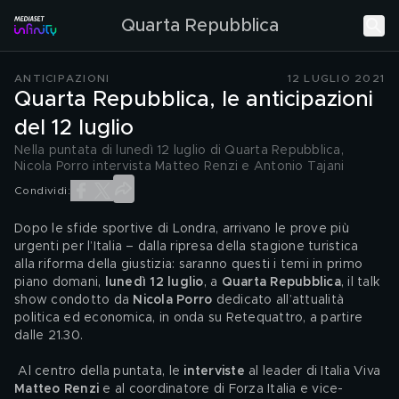
Quarta Repubblica
ANTICIPAZIONI
12 LUGLIO 2021
Quarta Repubblica, le anticipazioni
del 12 luglio
Nella puntata di lunedì 12 luglio di Quarta Repubblica,
Nicola Porro intervista Matteo Renzi e Antonio Tajani
Condividi:
Dopo le sfide sportive di Londra, arrivano le prove più 
urgenti per l’Italia – dalla ripresa della stagione turistica 
alla riforma della giustizia: saranno questi i temi in primo 
piano domani, 
lunedì 12 luglio
, a 
Quarta Repubblica
, il talk 
show condotto da 
Nicola Porro
 dedicato all’attualità 
politica ed economica, in onda su Retequattro, a partire 
dalle 21.30. 
 Al centro della puntata, le
 interviste
 al leader di Italia Viva 
Matteo Renzi
 e al coordinatore di Forza Italia e vice-