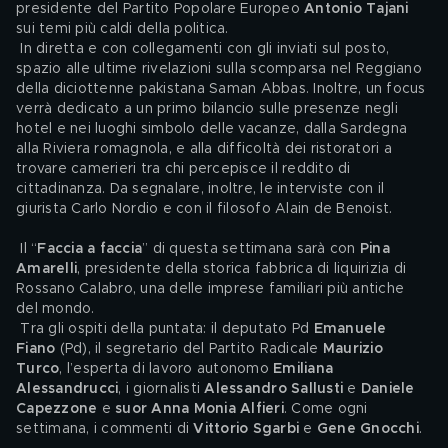
presidente del Partito Popolare Europeo 
Antonio Tajani
sui temi più caldi della politica.
 In diretta e con collegamenti con gli inviati sul posto, 
spazio alle ultime rivelazioni sulla scomparsa nel Reggiano 
della diciottenne pakistana Saman Abbas. Inoltre, un focus 
verrà dedicato a un primo bilancio sulle presenze negli 
hotel e nei luoghi simbolo delle vacanze, dalla Sardegna 
alla Riviera romagnola, e alla difficoltà dei ristoratori a 
trovare camerieri tra chi percepisce il reddito di 
cittadinanza. Da segnalare, inoltre, le interviste con il 
giurista Carlo Nordio e con il filosofo Alain de Benoist. 
 Il “
Faccia a faccia
” di questa settimana sarà con 
Pina 
Amarelli
, presidente della storica fabbrica di liquirizia di 
Rossano Calabro, una delle imprese familiari più antiche 
del mondo.
 Tra gli ospiti della puntata: il deputato Pd 
Emanuele 
Fiano
 (Pd), il segretario del Partito Radicale 
Maurizio 
Turco
, l’esperta di lavoro autonomo 
Emiliana 
Alessandrucci
, i giornalisti 
Alessandro Sallusti
 e 
Daniele 
Capezzone
 e 
suor Anna Monia Alfieri
. Come ogni 
settimana, i commenti di 
Vittorio Sgarbi
 e 
Gene Gnocchi
.