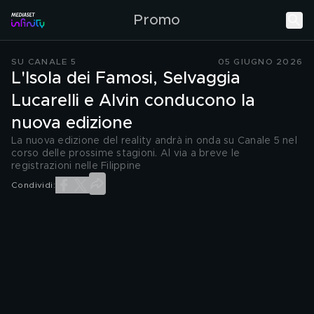
Promo
SU CANALE 5
05 GIUGNO 2026
L'Isola dei Famosi, Selvaggia
Lucarelli e Alvin conducono la
nuova edizione
La nuova edizione del reality andrà in onda su Canale 5 nel
corso delle prossime stagioni. Al via a breve le
registrazioni nelle Filippine
Condividi: