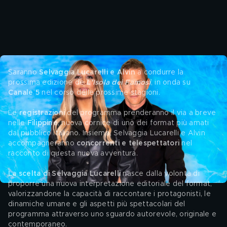
Saranno 
Selvaggia Lucarelli e Alvin
 a condurre la 
prossima edizione de
 L'Isola dei Famosi
, in onda su 
Canale 5
 nel corso delle prossime stagioni.
Le
 registrazioni 
del programma prenderanno il via a breve 
nelle
 Filippine
, nuova cornice di uno dei format più amati 
dal pubblico italiano. Insieme, Selvaggia Lucarelli e Alvin 
accompagneranno 
concorrenti e telespettatori 
nel 
racconto di questa nuova avventura.
La scelta di Selvaggia Lucarelli
 nasce dalla volontà di 
proporre una nuova interpretazione editoriale del format, 
valorizzandone la capacità di raccontare i protagonisti, le 
dinamiche umane e gli aspetti più spettacolari del 
programma attraverso uno sguardo autorevole, originale e 
contemporaneo. 