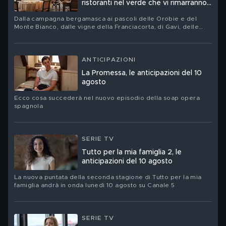
ristoranti nel verde che vi rimarranno
nel cuore
Dalla campagna bergamasca ai pascoli delle Orobie e del
Monte Bianco, dalle vigne della Franciacorta, di Gavi, delle
Langhe e della Toscana fino alla vegetazione vulcanica delle
Eolie: quindici tavole nelle quali orti, boschi, allevamenti e
filari non sono soltanto una cornice
ANTICIPAZIONI
La Promessa, le anticipazioni del 10
agosto
Ecco cosa succederà nel nuovo episodio della soap opera
spagnola
SERIE TV
Tutto per la mia famiglia 2, le
anticipazioni del 10 agosto
La nuova puntata della seconda stagione di Tutto per la mia
famiglia andrà in onda lunedì 10 agosto su Canale 5
SERIE TV