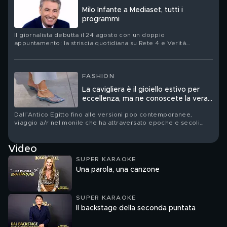
Milo Infante a Mediaset, tutti i
programmi
Il giornalista debutta il 24 agosto con un doppio
appuntamento: la striscia quotidiana su Rete 4 e Verità
Nascoste – Il Diario su Canale 5
FASHION
La cavigliera è il gioiello estivo per
eccellenza, ma ne conoscete la vera
storia?
Dall’Antico Egitto fino alle versioni pop contemporanee,
viaggio a/r nel monile che ha attraversato epoche e secoli
senza mai perdere fascino
Video
SUPER KARAOKE
Una parola, una canzone
SUPER KARAOKE
Il backstage della seconda puntata