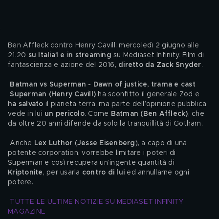
Ben Affleck contro Henry Cavill: mercoledì 2 giugno alle 
21.20 
su Italia1 e in streaming
 su Mediaset Infinity. Film di 
fantascienza e azione del 2016, 
diretto da Zack Snyder
.
Batman vs Superman - Dawn of justice, trama e cast
Superman (Henry Cavill)
 ha sconfitto il generale Zod e 
ha salvato
 il pianeta terra, ma parte dell’opinione pubblica 
vede in lui 
un pericolo
. Come 
Batman (Ben Affleck)
, che 
da oltre 20 anni difende da solo la tranquillità di Gotham.
 Anche
 Lex Luthor
 (
Jesse Eisenberg
), a capo di una 
potente corporation, vorrebbe limitare i poteri di 
Superman e così recupera un’ingente quantità di 
Kriptonite
, per usarla 
contro di lui
 ed annullarne ogni 
potere. 
TUTTE LE ULTIME NOTIZIE SU MEDIASET INFINITY 
MAGAZINE