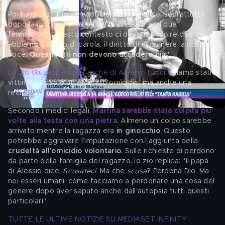
Poi l’appello: "Noi non dobbiamo stare zitte, soprattutto 
dopo la morte di Martina sono avvenuti altri due 
femminicidi. Questo contesto ci deve far capire che 
abbiamo il diritto di parola, il diritto di esprimere la nostra 
voce. 
Questi fatti non devono accadere più
".
Lo zio Giuseppe parla anche di Alessio Tucci
: "Siamo stati 
vittima non solo un efferato omicidio, ma anche una 
recita, una recita assurda all’inverosimile".
Secondo i medici legali, 
Martina sarebbe stata colpita più 
volte alla testa con una pietra
. Almeno un colpo sarebbe 
arrivato mentre la ragazza era 
in ginocchio
. Questo 
potrebbe aggravare l’imputazione con l’aggiunta della 
crudeltà all’omicidio volontario
. Sulle richieste di perdono 
da parte della famiglia del ragazzo, lo zio replica: "Il papà 
di Alessio dice: 
Scusateci
. Ma che 
scusa
? Perdona Dio. Ma 
noi esseri umani, come facciamo a perdonare una cosa del 
genere dopo aver saputo anche dall'autopsia tutti questi 
particolari".
TUTTE LE ULTIME NOTIZIE SU MEDIASET INFINITY 