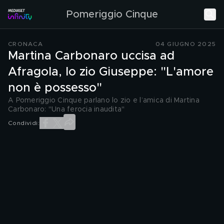
Pomeriggio Cinque
CRONACA
04 GIUGNO 2025
Martina Carbonaro uccisa ad
Afragola, lo zio Giuseppe: "L'amore
non è possesso"
A Pomeriggio Cinque parlano lo zio e l’amica di Martina
Carbonaro: "Una ferocia inaudita"
Condividi: