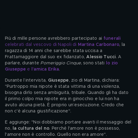
Più di mille persone avrebbero partecipato ai 
funerali
celebrati dal vescovo di Napoli di 
Martina Carbonaro
, la 
ragazza di 14 anni che sarebbe stata uccisa a 
Frattamaggiore dal suo ex fidanzato, 
Alessio Tucci
. A 
parlare, durante 
Pomeriggio Cinque
, sono stati 
lo zio 
Giuseppe
 e 
l’amica Erika
.
Durante l’intervista, 
Giuseppe
, zio di Martina, dichiara: 
"Purtroppo mia nipote è stata vittima di una violenza, 
bisogna dirlo senza ambiguità, tribale. Quando gli ha dato 
il primo colpo mia nipote era in ginocchio e lui non ha 
avuto alcuna pietà. È proprio un’esecuzione. Credo che 
non c'è alcuna giustificazione".
E aggiunge: "Noi dobbiamo portare avanti il messaggio del 
no, 
la cultura del no
. Perché l'amore non è possesso, 
l'amore non è controllo. Quello non era amore".