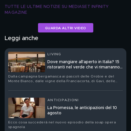
TUTTE LE ULTIME NOTIZIE SU MEDIASET INFINITY 
MAGAZINE
GUARDA ALTRI VIDEO
Leggi anche
LIVING
Dove mangiare all’aperto in Italia? 15
ristoranti nel verde che vi rimarranno
nel cuore
Dalla campagna bergamasca ai pascoli delle Orobie e del
Monte Bianco, dalle vigne della Franciacorta, di Gavi, delle
Langhe e della Toscana fino alla vegetazione vulcanica delle
Eolie: quindici tavole nelle quali orti, boschi, allevamenti e
filari non sono soltanto una cornice
ANTICIPAZIONI
La Promessa, le anticipazioni del 10
agosto
Ecco cosa succederà nel nuovo episodio della soap opera
spagnola