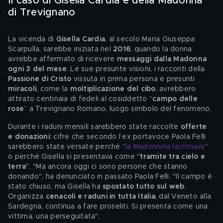
Il caso di Gisella Cardia e della Madonna 
di Trevignano
La vicenda di 
Gisella Cardia
, al secolo Maria Giuseppa 
Scarpulla, sarebbe iniziata nel 
2016
, quando la donna 
avrebbe affermato di ricevere 
messaggi dalla Madonna 
ogni 3 del mese
. Le sue presunte visioni, i racconti della 
Passione di Cristo
 vissuta in prima persona e presunti 
miracoli
, come la 
moltiplicazione del cibo
, avrebbero 
attirato centinaia di fedeli al cosiddetto “
campo delle 
rose
” a Trevignano Romano, luogo simbolo del fenomeno.
Durante i raduni mensili sarebbero state raccolte 
offerte 
e donazioni
: cifre che secondo l’ex portavoce Paola Felli 
sarebbero state versate perché “
la Madonnina lacrimava
” 
o perché Gisella si presentava come "
tramite tra cielo e 
terra
". "Ma ancora oggi ci sono persone che stanno 
donando", ha denunciato in passato Paola Felli. "Il campo è 
stato chiuso, ma Gisella ha 
spostato tutto sul web
. 
Organizza 
cenacoli e raduni in tutta Italia
, dal Veneto alla 
Sardegna, continua a fare proseliti. Si presenta come una 
vittima, una perseguitata".