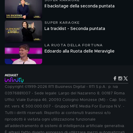
SUPER KARAOKE
Il backstage della seconda puntata
SUPER KARAOKE
La tracklist - Seconda puntata
LA RUOTA DELLA FORTUNA
Edoardo alla Ruota delle Meraviglie
Copyright ©1999-2026 RTI Business Digital - RTI S.p.A.: p. iva
03976881007 - Sede legale: Largo del Nazareno 8, 00187 Roma.
Uffici: Viale Europa 46, 20093 Cologno Monzese (MI) - Cap. Soc.
int. vers. € 500.000.007 - Gruppo MFE Media For Europe N.V. -
Tutti i diritti riservati. Rispetto ai contenuti trasmessi e/o
riprodotti è vietata ogni utilizzazione funzionale
all'addestramento di sistemi di intelligenza artificiale generativa.
È altresì fatto divieto espresso di utilizzare mezzi automatizzati