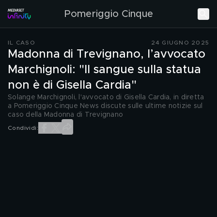
Pomeriggio Cinque
IL CASO
24 GIUGNO 2025
Madonna di Trevignano, l’avvocato
Marchignoli: "Il sangue sulla statua
non è di Gisella Cardia"
Solange Marchignoli, l'avvocato di Gisella Cardia, in diretta
a Pomeriggio Cinque News discute sulle ultime notizie sul
caso della Madonna di Trevignano
Condividi: