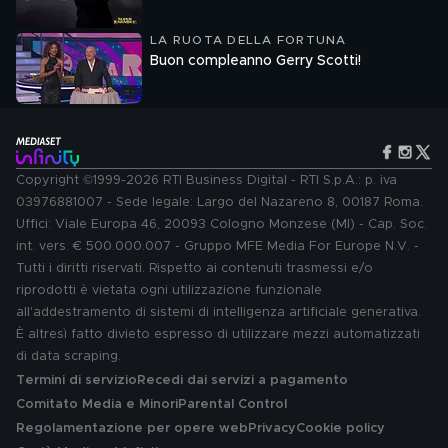
LA RUOTA DELLA FORTUNA
Buon compleanno Gerry Scotti!
Copyright ©1999-2026 RTI Business Digital - RTI S.p.A.: p. iva
03976881007 - Sede legale: Largo del Nazareno 8, 00187 Roma.
Uffici: Viale Europa 46, 20093 Cologno Monzese (MI) - Cap. Soc.
int. vers. € 500.000.007 - Gruppo MFE Media For Europe N.V. -
Tutti i diritti riservati. Rispetto ai contenuti trasmessi e/o
riprodotti è vietata ogni utilizzazione funzionale
all'addestramento di sistemi di intelligenza artificiale generativa.
È altresì fatto divieto espresso di utilizzare mezzi automatizzati
di data scraping.
Termini di servizio
Recedi dai servizi a pagamento
Comitato Media e Minori
Parental Control
Regolamentazione per opere web
Privacy
Cookie policy