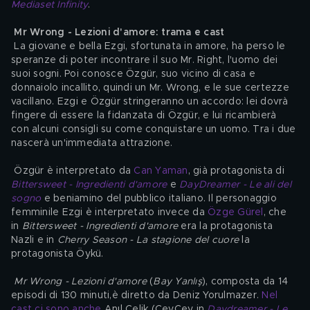
Mediaset Infinity
.
Mr Wrong - Lezioni d'amore: trama e cast
 La giovane e bella Ezgi, sfortunata in amore, ha perso le 
speranze di poter incontrare il suo Mr. Right, l'uomo dei 
suoi sogni. Poi conosce Özgür, suo vicino di casa e 
donnaiolo incallito, quindi un Mr. Wrong, e le sue certezze 
vacillano. Ezgi e Özgür stringeranno un accordo: lei dovrà 
fingere di essere la fidanzata di Özgür, e lui ricambierà 
con alcuni consigli su come conquistare un uomo. Tra i due 
nascerà un'immediata attrazione.
 Özgür è interpretato da 
Can Yaman
, già protagonista di 
Bittersweet - Ingredienti d'amore
 e 
DayDreamer - Le ali del 
sogno
 e beniamino del pubblico italiano. Il personaggio 
femminile Ezgi è interpretato invece da 
Özge Gürel
, che 
in 
Bittersweet - Ingredienti d'amore
 era la protagonista 
Nazli e in 
Cherry Season - La stagione del cuore
 la 
protagonista Öykü.
Mr Wrong - Lezioni d'amore
 (
Bay Yanlış
), composta da 14 
episodi di 130 minuti,è diretto da Deniz Yorulmazer. 
Nel 
cast ci sono anche
 Anıl Çelik (CeyCey in 
Daydreamer - Le 