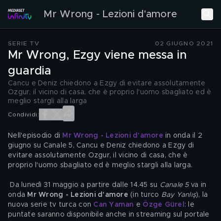
Mr Wrong - Lezioni d'amore
SERIE TV
02 GIUGNO 2021
Mr Wrong, Ezgy viene messa in
guardia
Cancu e Deniz chiedono a Ezgy di evitare assolutamente
Ozgur, il vicino di casa, che è proprio l'uomo sbagliato ed è
meglio stargli alla larga
Condividi:
Nell'episodio di 
Mr Wrong - Lezioni d'amore
 in onda il 2 
giugno su Canale 5, Cancu e Deniz chiedono a Ezgy di 
evitare assolutamente Ozgur, il vicino di casa, che è 
proprio l'uomo sbagliato ed è meglio stargli alla larga.
 Da lunedì 31 maggio a partire dalle 14.45 su 
Canale 5
 va in 
onda 
Mr Wrong - Lezioni d'amore
 (in turco 
Bay Yanlış
), la 
nuova serie tv turca con 
Can Yaman
 e 
Özge Gürel
: le 
puntate saranno disponibile anche in streaming sul portale 