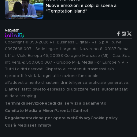
Nuove emozioni e colpi di scena a
"Temptation Island"
Copyright ©1999-2026 RTI Business Digital - RTI S.p.A.: p. iva
03976881007 - Sede legale: Largo del Nazareno 8, 00187 Roma.
Uffici: Viale Europa 46, 20093 Cologno Monzese (MI) - Cap. Soc.
int. vers. € 500.000.007 - Gruppo MFE Media For Europe N.V. -
Tutti i diritti riservati. Rispetto ai contenuti trasmessi e/o
riprodotti è vietata ogni utilizzazione funzionale
all'addestramento di sistemi di intelligenza artificiale generativa.
È altresì fatto divieto espresso di utilizzare mezzi automatizzati
di data scraping.
Termini di servizio
Recedi dai servizi a pagamento
Comitato Media e Minori
Parental Control
Regolamentazione per opere web
Privacy
Cookie policy
Cos'è Mediaset Infinity