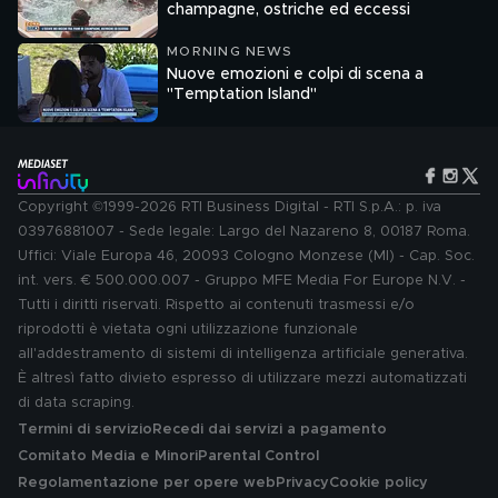
champagne, ostriche ed eccessi
MORNING NEWS
Nuove emozioni e colpi di scena a
"Temptation Island"
Copyright ©1999-2026 RTI Business Digital - RTI S.p.A.: p. iva
03976881007 - Sede legale: Largo del Nazareno 8, 00187 Roma.
Uffici: Viale Europa 46, 20093 Cologno Monzese (MI) - Cap. Soc.
int. vers. € 500.000.007 - Gruppo MFE Media For Europe N.V. -
Tutti i diritti riservati. Rispetto ai contenuti trasmessi e/o
riprodotti è vietata ogni utilizzazione funzionale
all'addestramento di sistemi di intelligenza artificiale generativa.
È altresì fatto divieto espresso di utilizzare mezzi automatizzati
di data scraping.
Termini di servizio
Recedi dai servizi a pagamento
Comitato Media e Minori
Parental Control
Regolamentazione per opere web
Privacy
Cookie policy