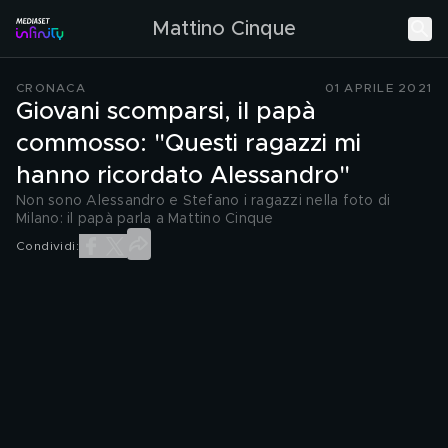
Mattino Cinque
CRONACA
01 APRILE 2021
Giovani scomparsi, il papà
commosso: "Questi ragazzi mi
hanno ricordato Alessandro"
Non sono Alessandro e Stefano i ragazzi nella foto di
Milano: il papà parla a Mattino Cinque
Condividi: