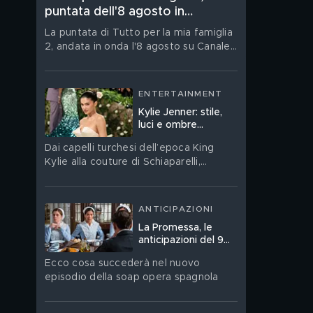
puntata dell'8 agosto in
streaming
La puntata di Tutto per la mia famiglia
2, andata in onda l'8 agosto su Canale
5, è su Mediaset Infinity
ENTERTAINMENT
Kylie Jenner: stile,
luci e ombre
dell’icona digitale
Dai capelli turchesi dell’epoca King
che compie 29 anni
Kylie alla couture di Schiaparelli,
dai Lip Kit diventati un fenomeno
globale al nuovo corso del
suo brand Khy: Kylie Jenner festeggia il
ANTICIPAZIONI
suo compleanno. Ritratto di una star
La Promessa, le
che ha trasformato la propria
anticipazioni del 9
immagine in un linguaggio, un’impresa
agosto
e un territorio di contraddizioni
Ecco cosa succederà nel nuovo
episodio della soap opera spagnola