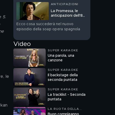
ANTICIPAZIONI
La Promessa, le
anticipazioni dell'8
e 5
. 
agosto in prima
 
Ecco cosa succederà nel nuovo
serata
episodio della soap opera spagnola
ne 
Video
SUPER KARAOKE
Una parola, una
canzone
 
SUPER KARAOKE
Il backstage della
e, le 
seconda puntata
SUPER KARAOKE
La tracklist - Seconda
puntata
rkan 
LA RUOTA DELLA
FORTUNA
Buon compleanno