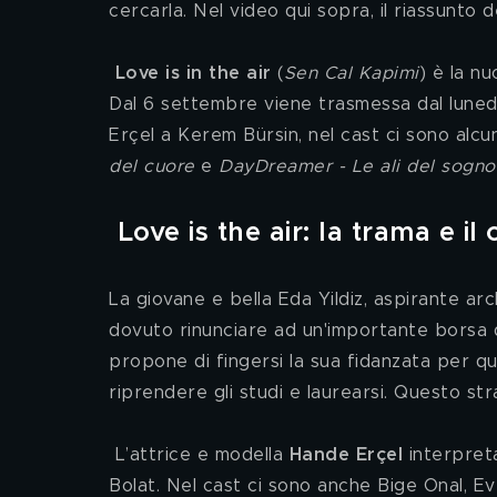
cercarla. Nel video qui sopra, il riassunto de
Love is in the air
 (
Sen Cal Kapimi
) è la n
Dal 6 settembre viene trasmessa dal lunedì 
Erçel a Kerem Bürsin, nel cast ci sono alcuni
del cuore
 e 
DayDreamer - Le ali del sogno
Love is the air: la trama e il 
La giovane e bella Eda Yildiz, aspirante arc
dovuto rinunciare ad un'importante borsa di 
propone di fingersi la sua fidanzata per q
riprendere gli studi e laurearsi. Questo stra
 L’attrice e modella 
Hande Erçel
 interpret
Bolat. Nel cast ci sono anche Bige Onal, Evr