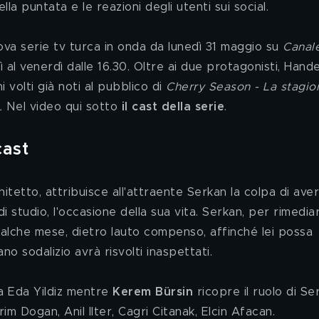
lla puntata e le reazioni degli utenti sui social.
uova serie tv turca in onda da lunedì 31 maggio su 
Canal
al venerdì dalle 16.30. Oltre ai due protagonisti, Hande
 volti già noti al pubblico di 
Cherry Season - La stagio
. 
Nel video qui sotto 
il cast della serie
.
cast 
hitetto, attribuisce all'attraente Serkan la colpa di aver
studio, l'occasione della sua vita. Serkan, per rimediar
ualche mese, dietro lauto compenso, affinché lei possa 
no sodalizio avrà risvolti inaspettati.
a Eda Yildiz mentre 
Kerem Bürsin
 ricopre il ruolo di Se
im Dogan, Anil Ilter, Cagri Citanak, Elcin Afacan.