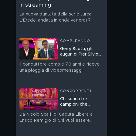
in streaming
La nuova puntata della serie turca
L'Erede, andata in onda venerdì 7
agosto, è su Mediaset Infinity
COMPLEANNO
Gerry Scotti, gli
auguri di Pier Silvio
Berlusconi a La
Il conduttore compie 70 anni e riceve
Ruota della Fortuna:
una pioggia di videomessaggi
"Sei un mito"
CONCORRENTI
Chi sono i tre
campioni che
giocano a La Ruota
Da Nicolò Scalfi di Caduta Libera a
della Fortuna
Enrico Remigio di Chi vuol essere
milionario?, fino allo storico Ferdinando
Sallustio di Passaparola