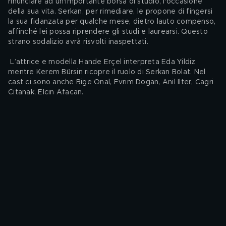
rinunciare ad un'importante borsa di studio, l'occasione 
della sua vita. Serkan, per rimediare, le propone di fingersi 
la sua fidanzata per qualche mese, dietro lauto compenso, 
affinché lei possa riprendere gli studi e laurearsi. Questo 
strano sodalizio avrà risvolti inaspettati.
 L’attrice e modella Hande Erçel interpreta Eda Yildiz 
mentre Kerem Bürsin ricopre il ruolo di Serkan Bolat. Nel 
cast ci sono anche Bige Onal, Evrim Dogan, Anil Ilter, Cagri 
Citanak, Elcin Afacan.