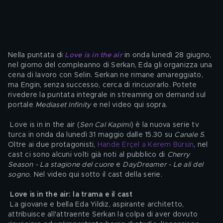
Nella puntata di 
Love is in the air
 in onda lunedì 28 giugno, 
nel giorno del compleanno di Serkan, Eda gli organizza una 
cena di lavoro con Selin. Serkan ne rimane amareggiato, 
ma Engin, senza successo, cerca di rincuorarlo. Potete 
rivedere la puntata integrale in streaming on demand sul 
portale 
Mediaset Infinity 
e nel video qui sopra.
 Love is in in the air (
Sen Cal Kapimi
) è la nuova serie tv 
turca in onda da lunedì 31 maggio dalle 15.30 su 
Canale 5
. 
Oltre ai due protagonisti, 
Hande Erçel a Kerem Bürsin
, nel 
cast ci sono alcuni volti già noti al pubblico di 
Cherry 
Season - La stagione del cuore
 e 
DayDreamer - Le ali del 
sogno. 
Nel video qui sotto il cast della serie.
Love is in the air: la trama e il cast
 La giovane e bella Eda Yildiz, aspirante architetto, 
attribuisce all'attraente Serkan la colpa di aver dovuto 