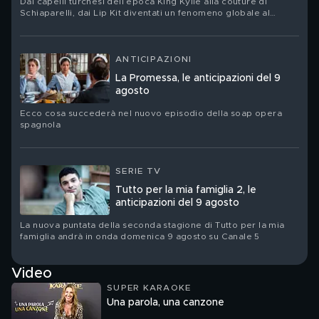
Dai capelli turchesi dell’epoca King Kylie alla couture di
Schiaparelli, dai Lip Kit diventati un fenomeno globale al
nuovo corso del suo brand Khy: Kylie Jenner festeggia il suo
compleanno. Ritratto di una star che ha trasformato la propria
immagine in un linguaggio, un’impresa e un territorio di
contraddizioni
ANTICIPAZIONI
La Promessa, le anticipazioni del 9
agosto
Ecco cosa succederà nel nuovo episodio della soap opera
spagnola
SERIE TV
Tutto per la mia famiglia 2, le
anticipazioni del 9 agosto
La nuova puntata della seconda stagione di Tutto per la mia
famiglia andrà in onda domenica 9 agosto su Canale 5
Video
SUPER KARAOKE
Una parola, una canzone