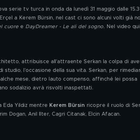
uova serie tv turca in onda da lunedì 31 maggio dalle 15.3
rçel a Kerem Bürsin, nel cast ci sono alcuni volti già not
el cuore
 e 
DayDreamer - Le ali del sogno. 
Nel video qui
studio, l'occasione della sua vita. Serkan, per rimediar
ualche mese, dietro lauto compenso, affinché lei possa 
no sodalizio avrà risvolti inaspettati.
a Eda Yildiz mentre 
Kerem Bürsin
 ricopre il ruolo di Se
im Dogan, Anil Ilter, Cagri Citanak, Elcin Afacan.