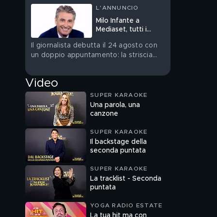
L'ANNUNCIO
Milo Infante a
Mediaset, tutti i
programmi
Il giornalista debutta il 24 agosto con
un doppio appuntamento: la striscia
quotidiana su Rete 4 e Verità Nascoste
– Il Diario su Canale 5
Video
SUPER KARAOKE
Una parola, una
canzone
SUPER KARAOKE
Il backstage della
seconda puntata
SUPER KARAOKE
La tracklist - Seconda
puntata
YOGA RADIO ESTATE
La tua hit ma con