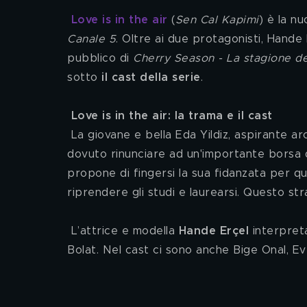
Love is in the air
 (
Sen Cal Kapimi
) è la n
Canale 5
. Oltre ai due protagonisti, Hande E
pubblico di 
Cherry Season - La stagione d
sotto 
il cast della serie
.
Love is in the air: la trama e il cast 
 La giovane e bella Eda Yildiz, aspirante architetto, attribuisce all'attraente Serkan la colpa di aver 
dovuto rinunciare ad un'importante borsa di 
propone di fingersi la sua fidanzata per q
riprendere gli studi e laurearsi. Questo stra
 L’attrice e modella 
Hande Erçel
 interpret
Bolat. Nel cast ci sono anche Bige Onal, Evr