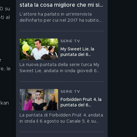
stata la cosa migliore che mi sia
0 su 
mai capitata nella vita”
L'attore ha parlato in un'intervista
i al 
dell'infarto per cui nel 2017 ha subito
 
un'operazione
SERIE TV
My Sweet Lie, la
puntata del 6
agosto in streaming
La nuova puntata della serie turca My
e, le 
Sweet Lie, andata in onda giovedì 6
agosto, è su Mediaset Infinity
SERIE TV
Forbidden Fruit 4, la
rkan 
puntata del 6
agosto in streaming
La puntata di Forbidden Fruit 4, andata
in onda il 6 agosto su Canale 5, è su
Mediaset Infinity