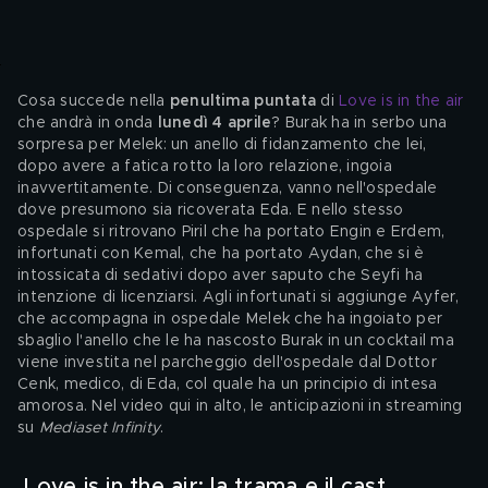
Cosa succede nella 
penultima puntata
 di 
Love is in the air
che andrà in onda 
lunedì 4 aprile
? Burak ha in serbo una 
sorpresa per Melek: un anello di fidanzamento che lei, 
dopo avere a fatica rotto la loro relazione, ingoia 
inavvertitamente. Di conseguenza, vanno nell'ospedale 
dove presumono sia ricoverata Eda. E nello stesso 
ospedale si ritrovano Piril che ha portato Engin e Erdem, 
infortunati con Kemal, che ha portato Aydan, che si è 
intossicata di sedativi dopo aver saputo che Seyfi ha 
intenzione di licenziarsi. Agli infortunati si aggiunge Ayfer, 
che accompagna in ospedale Melek che ha ingoiato per 
sbaglio l'anello che le ha nascosto Burak in un cocktail ma 
viene investita nel parcheggio dell'ospedale dal Dottor 
Cenk, medico, di Eda, col quale ha un principio di intesa 
amorosa. Nel video qui in alto, le anticipazioni in streaming 
su 
Mediaset Infinity
.
 Love is in the air: la trama e il cast 