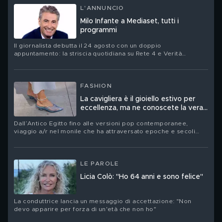
L'ANNUNCIO
Milo Infante a Mediaset, tutti i
programmi
Il giornalista debutta il 24 agosto con un doppio
appuntamento: la striscia quotidiana su Rete 4 e Verità
Nascoste – Il Diario su Canale 5
FASHION
La cavigliera è il gioiello estivo per
eccellenza, ma ne conoscete la vera
storia?
Dall’Antico Egitto fino alle versioni pop contemporanee,
viaggio a/r nel monile che ha attraversato epoche e secoli
senza mai perdere fascino
LE PAROLE
Licia Colò: "Ho 64 anni e sono felice"
La conduttrice lancia un messaggio di accettazione: "Non
devo apparire per forza di un'età che non ho"