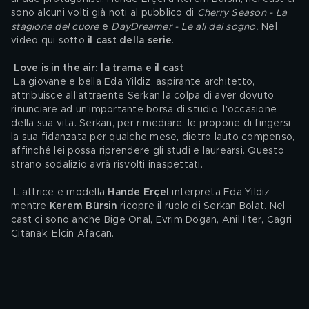
sono alcuni volti già noti al pubblico di 
Cherry Season - La 
stagione del cuore
 e 
DayDreamer - Le ali del sogno. 
Nel 
video qui sotto 
il cast della serie
.
Love is in the air: la trama e il cast 
 La giovane e bella Eda Yildiz, aspirante architetto, 
attribuisce all'attraente Serkan la colpa di aver dovuto 
rinunciare ad un'importante borsa di studio, l'occasione 
della sua vita. Serkan, per rimediare, le propone di fingersi 
la sua fidanzata per qualche mese, dietro lauto compenso, 
affinché lei possa riprendere gli studi e laurearsi. Questo 
strano sodalizio avrà risvolti inaspettati.
 L’attrice e modella 
Hande Erçel
 interpreta Eda Yildiz 
mentre 
Kerem Bürsin
 ricopre il ruolo di Serkan Bolat. Nel 
cast ci sono anche Bige Onal, Evrim Dogan, Anil Ilter, Cagri 
Citanak, Elcin Afacan.