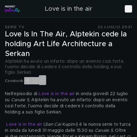
Love is in the air
SERIE TV
22 LUGLIO 2021
Love Is In The Air, Alptekin cede la
holding Art Life Architecture a
Serkan
Alptekin ha avuto un infarto: dopo un evento così forte,
l'uomo decide di cedere il controllo della holding a suo
figlio Serkan
Condividi:
Nell'episodio di 
Love is in the air
 in onda giovedì 22 luglio 
su 
Canale 5
, Alptekin ha avuto un infarto: dopo un evento 
così forte, l'uomo decide di cedere il controllo della 
holding a suo figlio Serkan.
Love is in the air
 (
Sen Cal Kapimi
) è la nuova serie tv turca 
in onda da lunedì 31 maggio dalle 15.30 su 
Canale 5
. Oltre 
ai due protagonisti, Hande Erçel a Kerem Bürsin, nel cast ci 