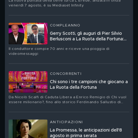
La nuova puntata della serie turca L'Erede, andata in onda
venerdì 7 agosto, è su Mediaset Infinity
COMPLEANNO
Gerry Scotti, gli auguri di Pier Silvio
Berlusconi a La Ruota della Fortuna:
"Sei un mito"
Il conduttore compie 70 anni e riceve una pioggia di
videomessaggi
CONCORRENTI
Chi sono i tre campioni che giocano a
La Ruota della Fortuna
Da Nicolò Scalfi di Caduta Libera a Enrico Remigio di Chi vuol
essere milionario?, fino allo storico Ferdinando Sallustio di
Passaparola
ANTICIPAZIONI
La Promessa, le anticipazioni dell'8
agosto in prima serata