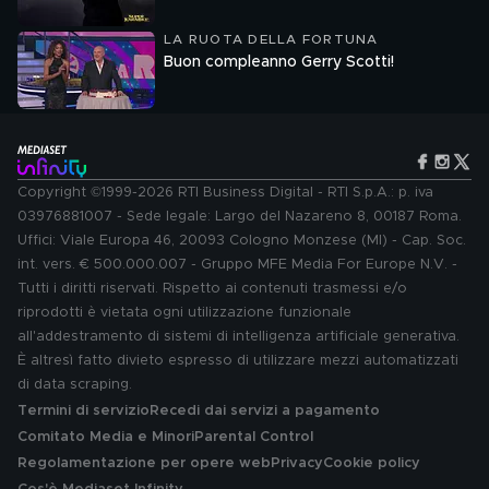
LA RUOTA DELLA FORTUNA
Buon compleanno Gerry Scotti!
Copyright ©1999-2026 RTI Business Digital - RTI S.p.A.: p. iva
03976881007 - Sede legale: Largo del Nazareno 8, 00187 Roma.
Uffici: Viale Europa 46, 20093 Cologno Monzese (MI) - Cap. Soc.
int. vers. € 500.000.007 - Gruppo MFE Media For Europe N.V. -
Tutti i diritti riservati. Rispetto ai contenuti trasmessi e/o
riprodotti è vietata ogni utilizzazione funzionale
all'addestramento di sistemi di intelligenza artificiale generativa.
È altresì fatto divieto espresso di utilizzare mezzi automatizzati
di data scraping.
Termini di servizio
Recedi dai servizi a pagamento
Comitato Media e Minori
Parental Control
Regolamentazione per opere web
Privacy
Cookie policy