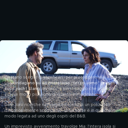
Le onde del passato, la trama della quinta 
puntata
Gaetano sceglie di sacrificarsi per proteggere Mia. Anna e 
Luca 
indagano su un misterioso "terzo uomo" presente 
sullo yacht Slang
: un oscuro personaggio che potrebbe 
essere molto più vicino di quanto immaginano. 
Dalle loro ricerche riemerge il ricordo di un poliziotto 
misteriosamente scomparso, la cui sorte è in qualche 
modo legata ad uno degli ospiti del B&B. 
Un imprevisto avvenimento travolge Mia: l'intera isola si 