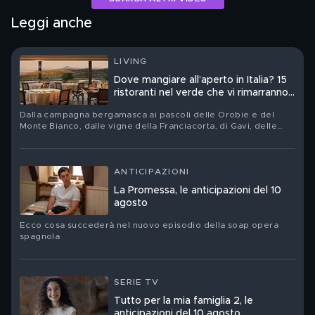
Leggi anche
LIVING
Dove mangiare all’aperto in Italia? 15
ristoranti nel verde che vi rimarranno
nel cuore
Dalla campagna bergamasca ai pascoli delle Orobie e del
Monte Bianco, dalle vigne della Franciacorta, di Gavi, delle
Langhe e della Toscana fino alla vegetazione vulcanica delle
Eolie: quindici tavole nelle quali orti, boschi, allevamenti e
filari non sono soltanto una cornice
ANTICIPAZIONI
La Promessa, le anticipazioni del 10
agosto
Ecco cosa succederà nel nuovo episodio della soap opera
spagnola
SERIE TV
Tutto per la mia famiglia 2, le
anticipazioni del 10 agosto