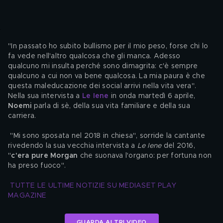
"In passato ho subito bullismo per il mio peso, forse chi lo 
fa vede nell'altro qualcosa che gli manca. Adesso 
qualcuno mi insulta perché sono dimagrita: c'è sempre 
qualcuno a cui non va bene qualcosa. La mia paura è che 
questa maleducazione dei social arrivi nella vita vera". 
Nella sua intervista a 
Le Iene
 in onda martedì 6 aprile, 
Noemi
 parla di sè, della sua vita familiare e della sua 
carriera.
 "Mi sono sposata nel 2018 in chiesa", sorride la cantante 
rivedendo la sua vecchia intervista a 
Le Iene
 del 2016, 
"
c'era pure Morgan
 che suonava l'organo: per fortuna non 
ha preso fuoco".
TUTTE LE ULTIME NOTIZIE SU MEDIASET PLAY 
MAGAZINE
GUARDA ALTRI VIDEO