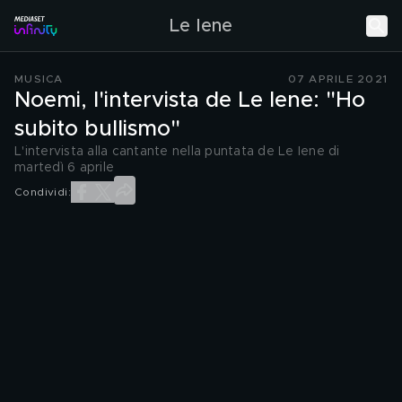
Le Iene
MUSICA
07 APRILE 2021
Noemi, l'intervista de Le Iene: "Ho
subito bullismo"
L'intervista alla cantante nella puntata de Le Iene di
martedì 6 aprile
Condividi: