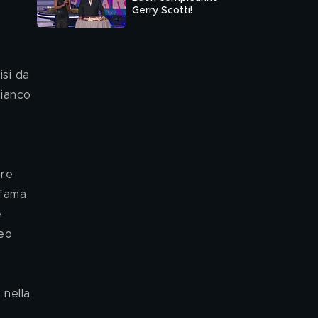
Gerry Scotti!
isi da 
fianco 
 
re 
 fama 
 
eo 