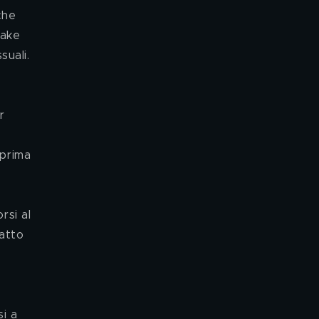
che 
fake 
uali. 
r 
 prima 
rsi al 
atto 
i a 