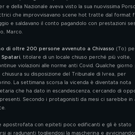
Inter e della Nazionale aveva visto la sua nuovissima Pors
 attrici che improvvisavano scene hot tratte dal format 
ggio e saldavano il conto pagandolo con prestazioni sess
rdo, Marco.
o di oltre 200 persone avvenuto a Chivasso
 (To) pe
 Spatari
, titolare di un locale chiuso perché più volte, 
ontinue violazioni alle norme anti Covid. Qualche giorno
a chiusura su disposizione del Tribunale di Ivrea, per 
orino. La settimana scorsa la vicenda è diventata nota 
rietaria che ha dato in escandescenza, cercando di oppo
presenti. Secondo i protagonisti da mesi ci sarebbe in 
te.
si ai radunanti togliendosi la mascherina e avvicinandos