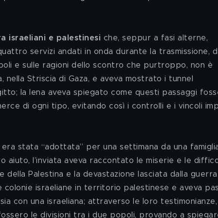
a israeliani e palestinesi
 che, seppur a fasi alterne, 
uattro servizi andati in onda durante la trasmissione, d
poli e sulle ragioni dello scontro che purtroppo, non è 
, nella Striscia di Gaza, e aveva mostrato i tunnel 
gitto; la Iena aveva spiegato come questi passaggi foss
ce di ogni tipo, evitando così i controlli e i vincoli imp
ro aiuto, l’inviata aveva raccontato le miserie e le diffico
te della Palestina e la devastazione lasciata dalla guerra.
colonie israeliane in territorio palestinese e aveva pa
ia con una israeliana; attraverso le loro testimonianze,
ssero le divisioni tra i due popoli, provando a spiegare