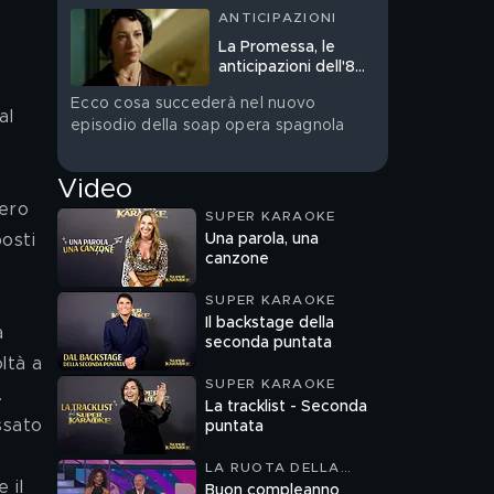
ANTICIPAZIONI
La Promessa, le
anticipazioni dell'8
agosto in prima
Ecco cosa succederà nel nuovo
serata
al 
episodio della soap opera spagnola
Video
ero 
SUPER KARAOKE
Una parola, una
osti 
canzone
SUPER KARAOKE
Il backstage della
seconda puntata
ltà a 
SUPER KARAOKE
 
La tracklist - Seconda
ssato 
puntata
 
LA RUOTA DELLA
FORTUNA
 il 
Buon compleanno