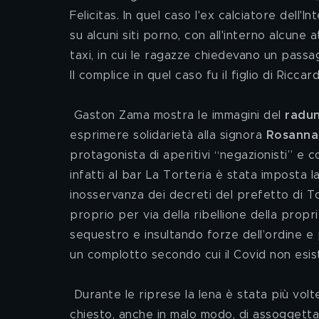
Felicitas. In quel caso l'ex calciatore dell'
su alcuni siti porno, con all'interno alcune
taxi, in cui le ragazze chiedevano un passa
Il complice in quel caso fu il figlio di Ricca
 Gaston Zama mostra le immagini del 
radun
esprimere solidarietà alla signora 
Rosanna
protagonista di aperitivi “negazionisti” e c
infatti al bar La Torteria è stata imposta l
inosservanza dei decreti del prefetto di T
proprio per via della ribellione della prop
sequestro e insultando forze dell’ordine e 
un complotto secondo cui il Covid non esis
 Durante le riprese la Iena è stata più volte apostrofata con epiteti poco edificanti e gli è stato 
chiesto, anche in malo modo, di assoggettar