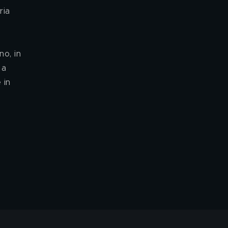
ria 
o, in 
 a 
 in 
 