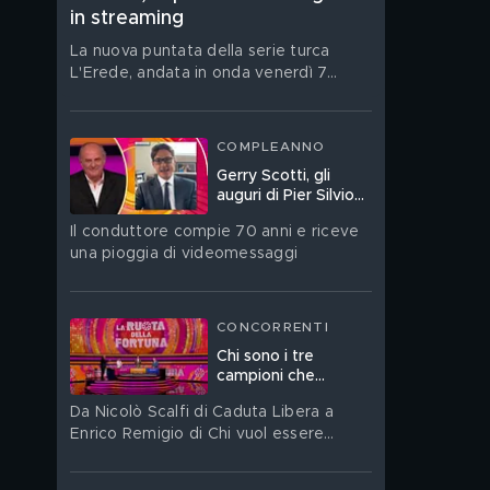
in streaming
La nuova puntata della serie turca
L'Erede, andata in onda venerdì 7
agosto, è su Mediaset Infinity
COMPLEANNO
Gerry Scotti, gli
auguri di Pier Silvio
Berlusconi a La
Il conduttore compie 70 anni e riceve
Ruota della Fortuna:
una pioggia di videomessaggi
"Sei un mito"
CONCORRENTI
Chi sono i tre
campioni che
giocano a La Ruota
Da Nicolò Scalfi di Caduta Libera a
della Fortuna
Enrico Remigio di Chi vuol essere
milionario?, fino allo storico Ferdinando
Sallustio di Passaparola
 