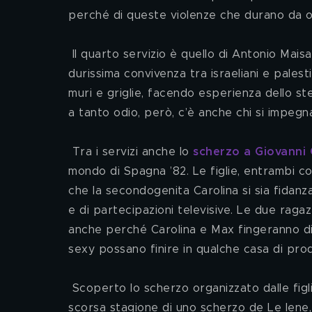
perché di queste violenze che durano da ol
 Il quarto servizio è quello di Antonio Maisano girato a Hebron, in Cisgiordania, città simbolo della 
durissima convivenza tra israeliani e palest
muri e griglie, facendo esperienza dello st
a tanto odio, però, c’è anche chi si impegn
 Tra i servizi anche lo 
scherzo a Giovanni G
mondo di Spagna ’82. Le figlie, entrambi co
che la secondogenita Carolina si sia fidanz
e di partecipazioni televisive. Le due rag
anche perché Carolina e Max fingeranno di es
sexy possano finire in qualche casa di produ
 Scoperto lo scherzo organizzato dalle figlie, Galli chiama divertito Riccardo Ferri, anche lui vittima nella 
scorsa stagione di uno scherzo de Le Iene, 