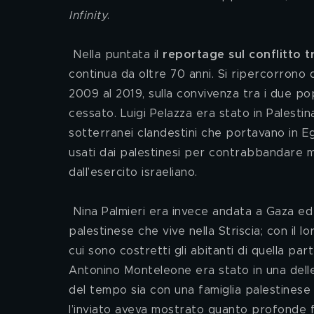
Infinity
.
 Nella puntata il 
reportage sul conflitto tr
continua da oltre 70 anni. Si ripercorrono q
2009 al 2019, sulla convivenza tra i due po
cessato. Luigi Pelazza era stato in Palestina
sotterranei clandestini che portavano in E
usati dai palestinesi per contrabbandare mer
dall’esercito israeliano.
 Nina Palmieri era invece andata a Gaza ed era stata “adottata” per una settimana da una famiglia 
palestinese che vive nella Striscia; con il lo
cui sono costretti gli abitanti di quella par
Antonino Monteleone era stato in una delle 
del tempo sia con una famiglia palestinese s
l’inviato aveva mostrato quanto profonde fo