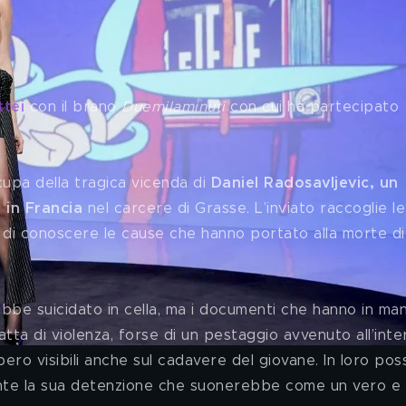
i del 28 febbraio
ttei
 con il brano 
Duemilaminuti 
con cui ha partecipato 
upa della tragica vicenda di 
Daniel Radosavljevic, un 
 in Francia 
nel carcere di Grasse. L’inviato raccoglie le
 di conoscere le cause che hanno portato alla morte di
tta di violenza, forse di un pestaggio avvenuto all’inte
bero visibili anche sul cadavere del giovane. In loro po
ante la sua detenzione che suonerebbe come un vero e 