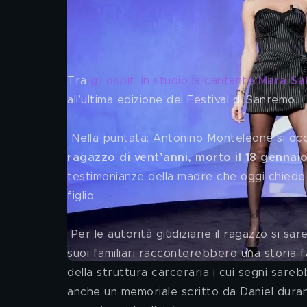
Le Iene, ospiti e anticipazion
Tra 
gli ospiti in studio la cantante 
Mara Sa
all’ultima edizione del Festival di Sanremo.
 Nella puntata: Antonino Monteleone si occ
ragazzo di vent’anni, morto il 18 gennaio
testimonianze della madre che oggi chiede
figlio.
 Per le autorità giudiziarie il ragazzo si sarebbe suicidato in cella, ma i documenti che hanno in mano i 
suoi familiari racconterebbero una storia fa
della struttura carceraria i cui segni sareb
anche un memoriale scritto da Daniel dur