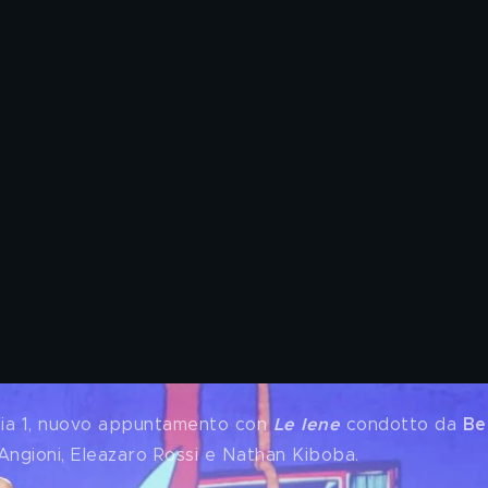
alia 1, nuovo appuntamento con 
Le Iene
 condotto da 
Be
Angioni, Eleazaro Rossi e Nathan Kiboba.