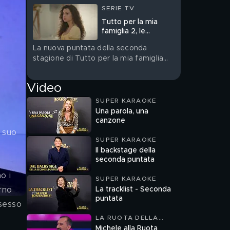
SERIE TV
Tutto per la mia
famiglia 2, le
anticipazioni del 7
La nuova puntata della seconda
agosto
stagione di Tutto per la mia famiglia
andrà in onda venerdì 7 agosto su
Canale 5
Video
SUPER KARAOKE
Una parola, una
 
canzone
 suo 
SUPER KARAOKE
Il backstage della
seconda puntata
SUPER KARAOKE
La tracklist - Seconda
rno 
puntata
ssesso 
LA RUOTA DELLA
FORTUNA
Michele alla Ruota