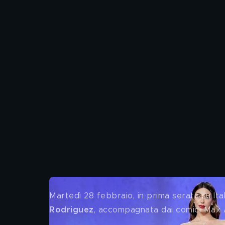
Martedì 28 febbraio, in prima serata su It
Rodriguez
, accompagnata dai comici Max 