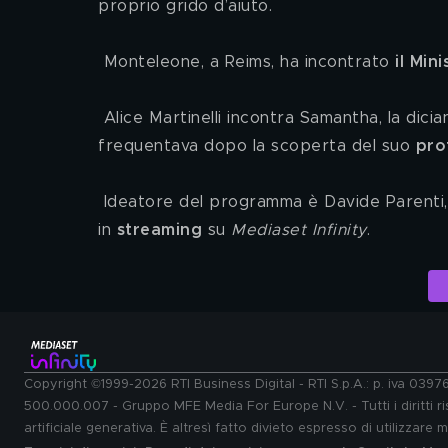
proprio grido d’aiuto.
 Monteleone, a Reims, ha incontrato 
il Min
 Alice Martinelli incontra Samantha, la diciannovenne di Udine che è stata allontanata dal liceo che 
frequentava dopo la scoperta del suo 
pro
 Ideatore del programma è Davide Parenti, in regia Antonio Monti. La trasmissione può essere seguita 
in 
streaming
 su 
Mediaset Infinity
.
Copyright ©1999-2026 RTI Business Digital - RTI S.p.A.: p. iva 039
500.000.007 - Gruppo MFE Media For Europe N.V. - Tutti i diritti ris
artificiale generativa. È altresì fatto divieto espresso di utilizzare