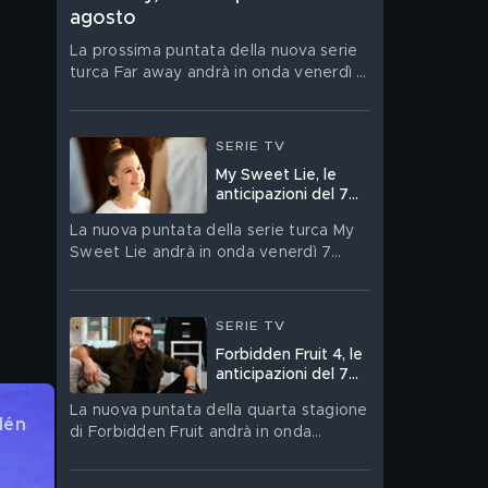
agosto
La prossima puntata della nuova serie
turca Far away andrà in onda venerdì 7
agosto su Canale 5
SERIE TV
My Sweet Lie, le
anticipazioni del 7
agosto
La nuova puntata della serie turca My
Sweet Lie andrà in onda venerdì 7
agosto su Canale 5
SERIE TV
Forbidden Fruit 4, le
anticipazioni del 7
agosto
La nuova puntata della quarta stagione
lén 
di Forbidden Fruit andrà in onda
venerdì 7 agosto su Canale 5