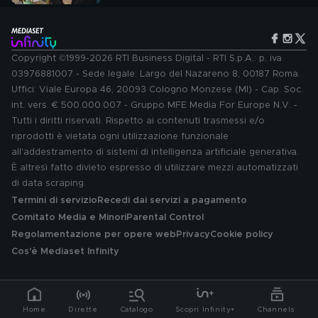
Copyright ©1999-2026 RTI Business Digital - RTI S.p.A.: p. iva
03976881007 - Sede legale: Largo del Nazareno 8, 00187 Roma.
Uffici: Viale Europa 46, 20093 Cologno Monzese (MI) - Cap. Soc.
int. vers. € 500.000.007 - Gruppo MFE Media For Europe N.V. -
Tutti i diritti riservati. Rispetto ai contenuti trasmessi e/o
riprodotti è vietata ogni utilizzazione funzionale
all'addestramento di sistemi di intelligenza artificiale generativa.
È altresì fatto divieto espresso di utilizzare mezzi automatizzati
di data scraping.
Termini di servizio
Recedi dai servizi a pagamento
Comitato Media e Minori
Parental Control
Regolamentazione per opere web
Privacy
Cookie policy
Cos'è Mediaset Infinity
Home
Dirette
Catalogo
Scopri Infinity+
Channels