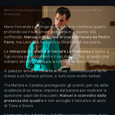
Marta Costa (Angela) e Xavi Lock (Curro) in una scena de La
Promessa
Maria Fernandez si sfoga con Petra e le confessa quanto 
profondo sia il suo amore per Samuel e quanto stia 
soffrendo. 
Manuel è in attesa di una telefonata da Pedro 
Farre
, ma Leocadia ha preso la chiamata al suo posto.
La
 minaccia di Catalina di lasciare La Promessa 
insieme ai 
figli incrina profondamente il suo matrimonio, al punto che 
Adriano decide di passare la notte in un'altra camera. 
A palazzo arriva un
 ritratto di Cruz
, commissionato da lei 
stessa a un famoso pittore, e tutti sono molto turbati. 
Tra Martina e Catalina proseguono gli scontri, per via della 
scadenza di un mese, imposta dal barone per risolvere la 
questione salari dei braccianti. 
Manuel è sconvolto dalla 
presenza del quadro 
e non accoglie il tentativo di aiuto 
di Tono e Enora. 