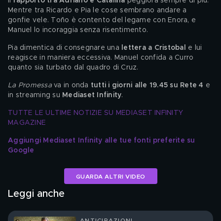
Il
 rapporto tra Adriano e Catalina 
peggiora sempre di più. 
Mentre tra Ricardo e Pia le cose sembrano andare a 
gonfie vele. Toño è contento del legame con Enora, e 
Manuel lo incoraggia senza risentimento. 
Pia dimentica di consegnare una 
lettera a Cristobal
 e lui 
reagisce in maniera eccessiva. Manuel confida a Curro 
quanto sia turbato dal quadro di Cruz. 
La Promessa
 va in onda 
tutti i giorni alle 19.45 su Rete 4
 e 
in streaming su 
Mediaset Infinity
.
TUTTE LE ULTIME NOTIZIE SU MEDIASET INFINITY 
MAGAZINE
Aggiungi Mediaset Infinity alle tue fonti preferite su 
Google
GUARDA ALTRI VIDEO
Leggi anche
ANTICIPAZIONI