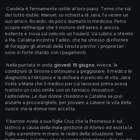
 Candela è fermamente ostile al loro piano. Teme che sia 
del tutto inutile. Manuel, su richiesta di Jana, fa venire un 
suo amico, Ricardo, da poco laureato in medicina. Petra 
scopre nell'hangar che il motore dell'aereo è ancora 
bollente e trova sul velivolo un foulard. Va subito a riferirlo 
a Pia. Catalina incontra Tadeo, che ha smesso di rifornire 
di foraggio gli animali della tenuta perche' i proprietari 
sono in forte ritardo con i pagamenti.
 Nella puntata in onda
 giovedì 15 giugno
, invece, le 
condizioni di Simona continuano a peggiorare. Il medico le 
diagnostica l'idropisia e la dichiara in pericolo di vita. Jana 
rivela a Maria che il medico per cui lavorava prima aveva 
trattato un caso simile con un farmaco innovativo: 
l'adrenalina. Le due donne chiedono a Catalina se può 
aiutarle a procurarglielo, per provare a salvare la vita della 
cuoca, ma la donna non accetta.
 Il barone rivela a sua figlia Cruz che la Promessa è sul 
lastrico a causa della mala gestione di Alonso ed esorta la 
figlia a prendere in mano le redini della situazione. Nel 