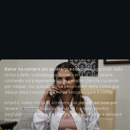
Bahar ha sempre più problemi economici
, aggravati dalla 
rottura dello scaldabagno. Enver cerca di rassicurarla, 
contando sul pagamento delle camicie che sta cucendo 
per Abbas, ma quando arriva il momento della consegna, 
Abbas ritira il lavoro e se ne va senza pagare il conto. 
Intanto, Julide tenta di ottenere più denaro da Suat per 
tenere la bocca chiusa su Bahar e i bambini. Mentre 
Seyfullah comunica a Ceyda che sarà costretta a sposare 
Peyami. 