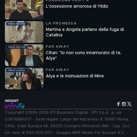
FORBIDDEN FRUIT 4
L'ossessione amorosa di Yildiz
LA PROMESSA
Martina e Angela parlano della fuga di
Catalina
FAR AWAY
Cihan: "Io non sono innamorato di te,
Alya"
FAR AWAY
Alya e le insinuazioni di Mine
Copyright ©1999-2026 RTI Business Digital - RTI S.p.A.: p. iva
03976881007 - Sede legale: Largo del Nazareno 8, 00187 Roma.
Uffici: Viale Europa 46, 20093 Cologno Monzese (MI) - Cap. Soc.
int. vers. € 500.000.007 - Gruppo MFE Media For Europe N.V. -