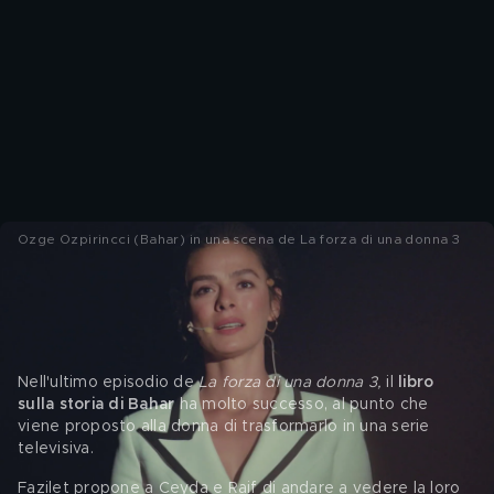
Ozge Ozpirincci (Bahar) in una scena de La forza di una donna 3
La forza di una donna 3, la trama 
dell'ultimo episodio
Nell'ultimo episodio de 
La forza di una donna 3,
 il 
libro 
sulla storia di Bahar
 ha molto successo, al punto che 
viene proposto alla donna di trasformarlo in una serie 
televisiva. 
Fazilet propone a Ceyda e Raif di andare a vedere la loro 