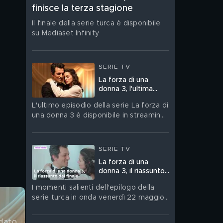
finisce la terza stagione
Il finale della serie turca è disponibile
su Mediaset Infinity
SERIE TV
La forza di una
donna 3, l'ultima
puntata del 22
L'ultimo episodio della serie La forza di
maggio
una donna 3 è disponibile in streaming
su Mediaset Infinity
SERIE TV
La forza di una
donna 3, il riassunto
del finale
I momenti salienti dell'epilogo della
serie turca in onda venerdì 22 maggio
in prima serata su Canale 5
dato 