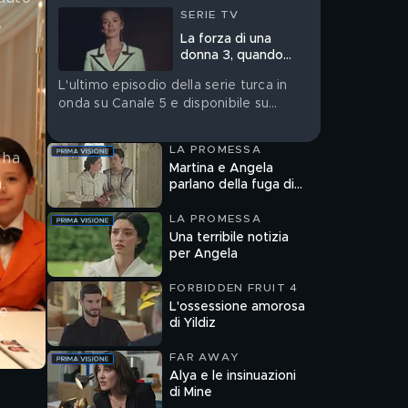
SERIE TV
.
La forza di una
donna 3, quando
finisce
L'ultimo episodio della serie turca in
onda su Canale 5 e disponibile su
Mediaset Infinity dal 22 maggio
LA PROMESSA
 ha 
Martina e Angela
.
parlano della fuga di
Catalina
LA PROMESSA
Una terribile notizia
per Angela
FORBIDDEN FRUIT 4
L'ossessione amorosa
le 
di Yildiz
.
FAR AWAY
Alya e le insinuazioni
di Mine