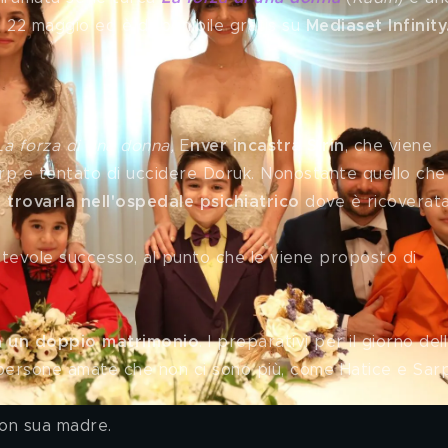
 22 maggio ed è disponibile gratis su 
Mediaset Infinity
finisce la terza stagione?
La forza di una donna, 
E
nver incastra Sirin
, che viene 
Sarp e tentato di uccidere Doruk. Nonostante quello che
trovarla nell'ospedale psichiatrico
 dove è ricoverata
otevole successo, al punto che le viene proposto di 
in un doppio matrimonio
. I preparativi per il giorno del
persone amate che non ci sono più, come Hatice e Sarp
on sua madre.