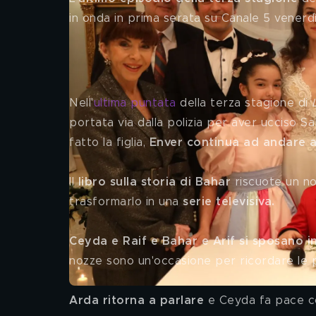
in onda in prima serata su Canale 5 venerdì
La forza di una donna, come 
Nell'
ultima puntata 
della terza stagione di
 
portata via dalla polizia per aver ucciso 
fatto la figlia, 
Enver continua ad andare a 
Il
 libro sulla storia di Bahar
 riscuote un n
trasformarlo in una 
serie televisiva.
Ceyda e Raif e Bahar e Arif si sposano 
nozze sono un'occasione per ricordare le 
Arda ritorna a parlare
 e Ceyda fa pace c