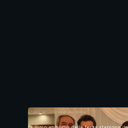
Il finale de La forza di una donna
L'
ultimo episodio della terza stagione 
de