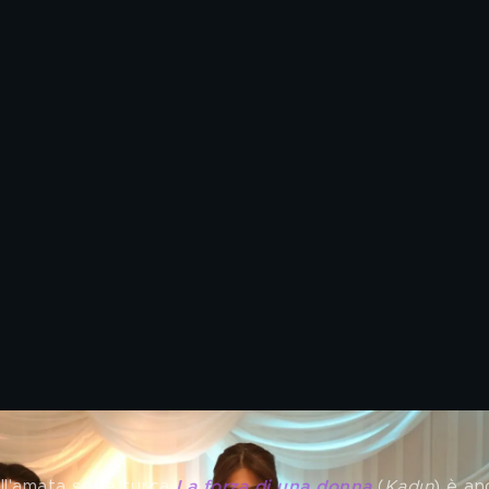
ll'amata serie turca 
La forza di una donna
 (
Kadın
) è an